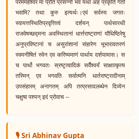
परममहेश्वरं मां प्रति प्रसन्नो भव यथा अहं प्रकृतिं गतो
भवामि? तथा कुरु इत्यर्थः।एवं सर्वस्य जगतः
स्वायत्तस्थितिप्रवृत्तित्वं दर्शयन् पार्थसारथी
राजवेषच्छद्मना अवस्थितानां धार्त्तराष्ट्राणां यौधिष्ठिरेषु
अनुप्रविष्टानां च असुरांशानां संहारेण भूभारावतरणं
स्वमनीषितं स्वेन एव करिष्यमाणं पार्थाय दर्शयामास। स
च पार्थो भगवतः स्रष्टृत्वादिकं सर्वैश्वर्यं साक्षात्कृत्य
तस्मिन् एव भगवति सर्वात्मनि धार्तराष्ट्रादीनाम्
उपसंहारम् अनागतम् अपि तत्प्रसादलब्धेन दिव्येन
चक्षुषा पश्यन् इदं प्रोवाच --
🎙️ Sri Abhinav Gupta