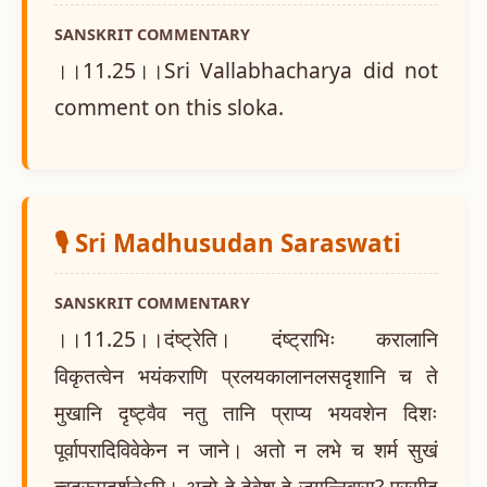
SANSKRIT COMMENTARY
।।11.25।।Sri Vallabhacharya did not
comment on this sloka.
🎙️ Sri Madhusudan Saraswati
SANSKRIT COMMENTARY
।।11.25।।दंष्ट्रेति। दंष्ट्राभिः करालानि
विकृतत्वेन भयंकराणि प्रलयकालानलसदृशानि च ते
मुखानि दृष्ट्वैव नतु तानि प्राप्य भयवशेन दिशः
पूर्वापरादिविवेकेन न जाने। अतो न लभे च शर्म सुखं
त्वद्रूपदर्शनेऽपि। अतो हे देवेश हे जगन्निवास? प्रसीद