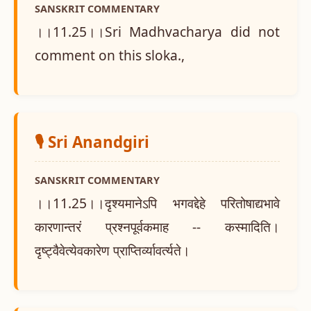
SANSKRIT COMMENTARY
।।11.25।।Sri Madhvacharya did not
comment on this sloka.,
🎙️ Sri Anandgiri
SANSKRIT COMMENTARY
।।11.25।।दृश्यमानेऽपि भगवद्देहे परितोषाद्यभावे
कारणान्तरं प्रश्नपूर्वकमाह -- कस्मादिति।
दृष्ट्वैवेत्येवकारेण प्राप्तिर्व्यावर्त्यते।