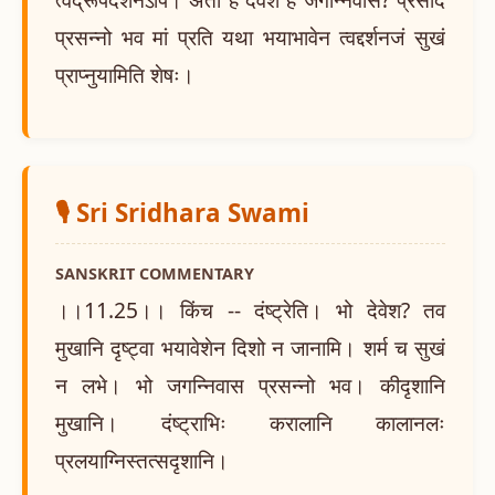
प्रसन्नो भव मां प्रति यथा भयाभावेन त्वद्दर्शनजं सुखं
प्राप्नुयामिति शेषः।
🎙️ Sri Sridhara Swami
SANSKRIT COMMENTARY
।।11.25।। किंच -- दंष्ट्रेति। भो देवेश? तव
मुखानि दृष्ट्वा भयावेशेन दिशो न जानामि। शर्म च सुखं
न लभे। भो जगन्निवास प्रसन्नो भव। कीदृशानि
मुखानि। दंष्ट्राभिः करालानि कालानलः
प्रलयाग्निस्तत्सदृशानि।