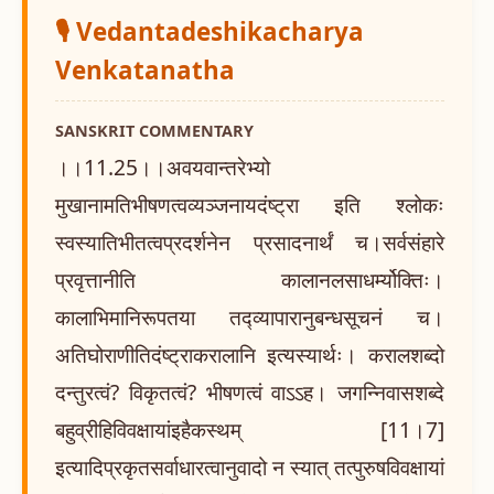
🎙️ Vedantadeshikacharya
Venkatanatha
SANSKRIT COMMENTARY
।।11.25।।अवयवान्तरेभ्यो
मुखानामतिभीषणत्वव्यञ्जनायदंष्ट्रा इति श्लोकः
स्वस्यातिभीतत्वप्रदर्शनेन प्रसादनार्थं च।सर्वसंहारे
प्रवृत्तानीति कालानलसाधर्म्योक्तिः।
कालाभिमानिरूपतया तद्व्यापारानुबन्धसूचनं च।
अतिघोराणीतिदंष्ट्राकरालानि इत्यस्यार्थः। करालशब्दो
दन्तुरत्वं? विकृतत्वं? भीषणत्वं वाऽऽह। जगन्निवासशब्दे
बहुव्रीहिविवक्षायांइहैकस्थम् [11।7]
इत्यादिप्रकृतसर्वाधारत्वानुवादो न स्यात् तत्पुरुषविवक्षायां