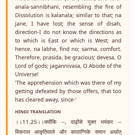
anala-sannibhani, resembling the fire of
Dissolution is kalanala; similar to that; na
jane, I have lost; the sense of disah,
direction-I do not know the directions as
to which is East or which is West; and
hence, na labhe, find no; sarma, comfort.
Therefore, prasida, be gracious; devesa, O
Lord of gods; jagannivasa, O Abode of the
Universe!
'The apprehension which was there of my
getting defeated by those offers, that too
has cleared away, since-'
HINDI TRANSLATION
।।11.25।।क्योंकि --, दाढ़ोंसे युक्त भयंकर --
विकराल आकृतिवाले और कालाग्निके समान अर्थात्