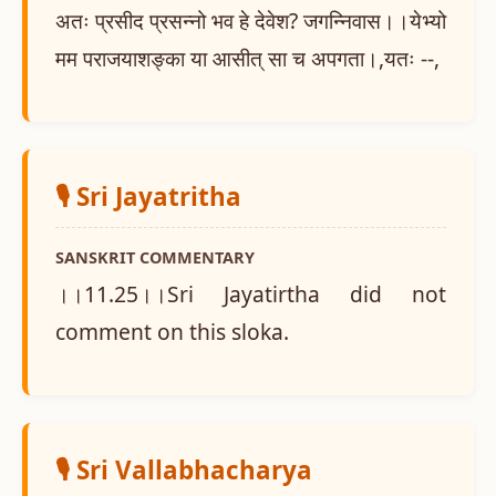
अतः प्रसीद प्रसन्नो भव हे देवेश? जगन्निवास।।येभ्यो
मम पराजयाशङ्का या आसीत् सा च अपगता।,यतः --,
🎙️ Sri Jayatritha
SANSKRIT COMMENTARY
।।11.25।।Sri Jayatirtha did not
comment on this sloka.
🎙️ Sri Vallabhacharya