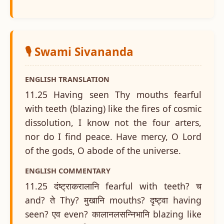
🎙️ Swami Sivananda
ENGLISH TRANSLATION
11.25 Having seen Thy mouths fearful
with teeth (blazing) like the fires of cosmic
dissolution, I know not the four arters,
nor do I find peace. Have mercy, O Lord
of the gods, O abode of the universe.
ENGLISH COMMENTARY
11.25 दंष्ट्राकरालानि fearful with teeth? च
and? ते Thy? मुखानि mouths? दृष्ट्वा having
seen? एव even? कालानलसन्निभानि blazing like