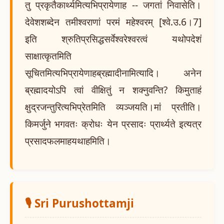
तु प्रकृतैकार्थ्यमित्यभिप्रायेणाह -- जगतां निवासेति।
देवेशशब्देन तमीश्वराणां परमं महेश्वरम् [श्वे.उ.6।7]
इति श्रुतिप्रसिद्धसर्वेश्वरेश्वरत्वं यथोपदेशं
साक्षात्कृतमिति
सूचितमित्यभिप्रायेणाहब्रह्मादीनामित्यादि। अनेन
ब्रह्मादयोऽपि त्वां वीक्षितुं न शक्नुवन्ति? किमुताहं
क्षुद्रजन्तुरित्यभिप्रेतमिति व्यञ्जयति।मां प्रतीति।
किमर्जुने भगवतः क्रोधः येन प्रसादः प्रार्थ्यते इत्यत्र
प्रसादफलमाहयथाहमिति।
🎙️ Sri Purushottamji