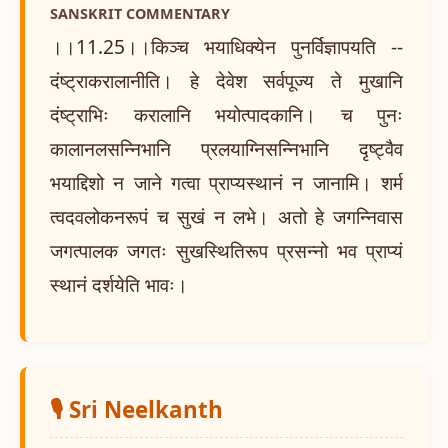
SANSKRIT COMMENTARY
।।11.25।।किञ्च भयाधिक्येन पुनर्विज्ञापयति --
दंष्ट्राकरालानीति। हे देवेश सर्वपूज्य ते मुखानि
दंष्ट्राभिः करालानि भयोत्पादकानि। च पुनः
कालानलसन्निभानि प्रलयाग्निसन्निभानि दृष्ट्वैव
भयाद्दिशो न जाने गत्वा प्राप्यस्थानं न जानामि। शर्म
त्वदवलोकनरूपं च सुखं न लभे। अतो हे जगन्निवास
जगत्पालक जगतः सुखस्थितिरूप प्रसन्नो भव प्राप्यं
स्थानं दर्शयेति भावः।
🎙️ Sri Neelkanth