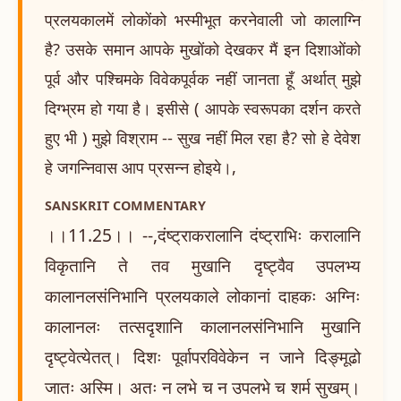
प्रलयकालमें लोकोंको भस्मीभूत करनेवाली जो कालाग्नि
है? उसके समान आपके मुखोंको देखकर मैं इन दिशाओंको
पूर्व और पश्चिमके विवेकपूर्वक नहीं जानता हूँ अर्थात् मुझे
दिग्भ्रम हो गया है। इसीसे ( आपके स्वरूपका दर्शन करते
हुए भी ) मुझे विश्राम -- सुख नहीं मिल रहा है? सो हे देवेश
हे जगन्निवास आप प्रसन्न होइये।,
SANSKRIT COMMENTARY
।।11.25।। --,दंष्ट्राकरालानि दंष्ट्राभिः करालानि
विकृतानि ते तव मुखानि दृष्ट्वैव उपलभ्य
कालानलसंनिभानि प्रलयकाले लोकानां दाहकः अग्निः
कालानलः तत्सदृशानि कालानलसंनिभानि मुखानि
दृष्ट्वेत्येतत्। दिशः पूर्वापरविवेकेन न जाने दिङ्मूढो
जातः अस्मि। अतः न लभे च न उपलभे च शर्म सुखम्।