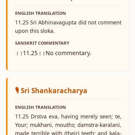
ENGLISH TRANSLATION
11.25 Sri Abhinavagupta did not comment
upon this sloka.
SANSKRIT COMMENTARY
।।11.25।।No commentary.
🎙️ Sri Shankaracharya
ENGLISH TRANSLATION
11.25 Drstva eva, having merely seen; te,
Your; mukhani, mouths; damstra-karalani,
made terrible with (their) teeth; and kala-