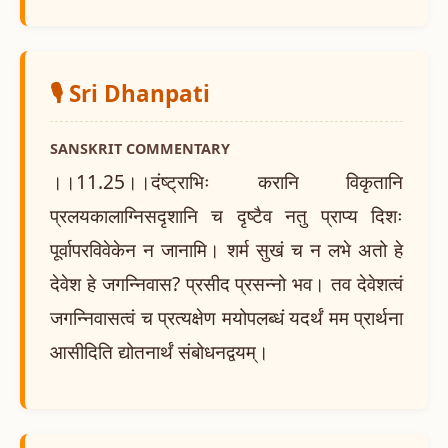
🎙️ Sri Dhanpati
SANSKRIT COMMENTARY
।।11.25।।दंष्ट्राभिः करानि विकृतानि
प्रलयकालाग्निसदृशानि च दृष्टैव नतु प्राप्य दिशः
पूर्वापरविवेकेन न जानामि। शर्म सुखं च न लभे अतो हे
देवेश हे जगन्निवास? प्रसीद प्रसन्नो भव। तव देवेशत्वं
जगन्निवासत्वं च प्रत्यक्षेण मयोपलब्धं यदर्थं मम प्रार्थना
आसीदिति द्योतनार्थं संबोधनद्वयम्।