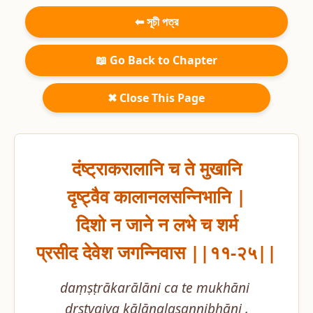
⬅ সূচী পত্র
📖 Go Back to Chapter
✖ Close This Page
दंष्ट्राकरालानि च ते मुखानि

दृष्ट्वैव कालानलसन्निभानि |

दिशो न जाने न लभे च शर्म

प्रसीद देवेश जगन्निवास ||११-२५||
daṃṣṭrākarālāni ca te mukhāni 
dṛṣṭvaiva kālānalasannibhāni .
