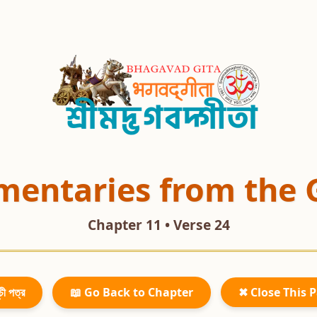
entaries from the 
Chapter 11 • Verse 24
চী পত্র
📖 Go Back to Chapter
✖ Close This 