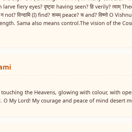
 larve fiery eyes? दृष्ट्वा having seen? हि verily? त्वाम् Thee?
 न not? विन्दामि (I) find? शमम् peace? च and? विष्णो O Vis
ength. Sama also means control.The vision of the Co
wami
 touching the Heavens, glowing with colour, with o
ied. O My Lord! My courage and peace of mind desert m