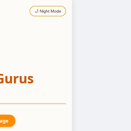
🌙 Night Mode
Gurus
Page