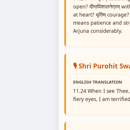
open? दीप्तविशालनेत्रम् with
at heart? धृतिम् courage?
means patience and str
Arjuna considerably.
🎙️ Shri Purohit S
ENGLISH TRANSLATION
11.24 When I see Thee,
fiery eyes, I am terrif