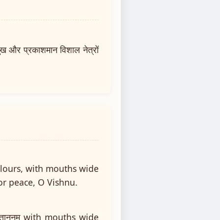
मुख और प्रकाशमान विशाल नेत्रों
olours, with mouths wide
nor peace, O Vishnu.
ात्ताननम् with mouths wide