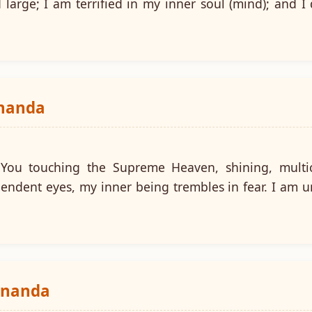
 large; I am terrified in my inner soul (mind); and 
ananda
You touching the Supreme Heaven, shining, multi
endent eyes, my inner being trembles in fear. I am u
ananda