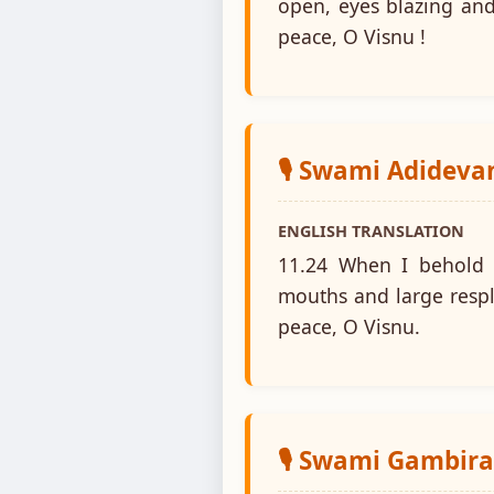
open, eyes blazing and
peace, O Visnu !
🎙️ Swami Adidev
ENGLISH TRANSLATION
11.24 When I behold 
mouths and large respl
peace, O Visnu.
🎙️ Swami Gambir