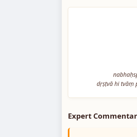
nabhaḥsp
dṛṣṭvā hi tvāṃ
Expert Commentar