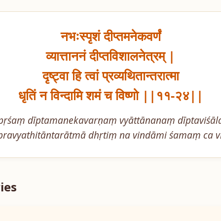
नभःस्पृशं दीप्तमनेकवर्णं

व्यात्ताननं दीप्तविशालनेत्रम् |

दृष्ट्वा हि त्वां प्रव्यथितान्तरात्मा

धृतिं न विन्दामि शमं च विष्णो ||११-२४||
ṛśaṃ dīptamanekavarṇaṃ vyāttānanaṃ dīptaviśāla
 pravyathitāntarātmā dhṛtiṃ na vindāmi śamaṃ ca 
ies