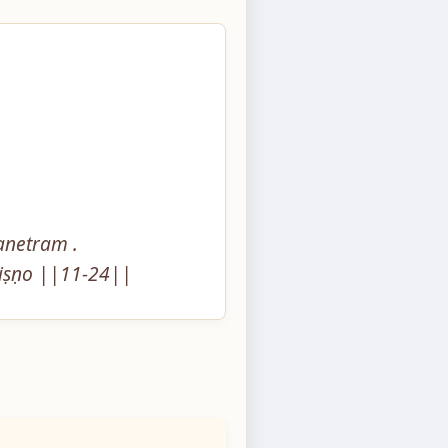
netram .

viṣṇo ||11-24||