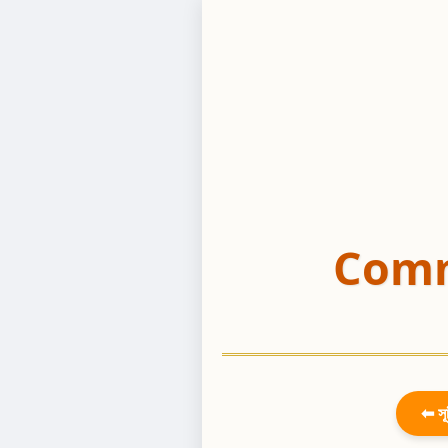
Comm
⬅ সূ