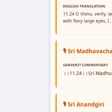
ENGLISH TRANSLATION
11.24 O Visnu, verily,
with fiery large eyes, 
🎙️ Sri Madhavach
SANSKRIT COMMENTARY
।।11.24।।Sri Madhvac
🎙️ Sri Anandgiri