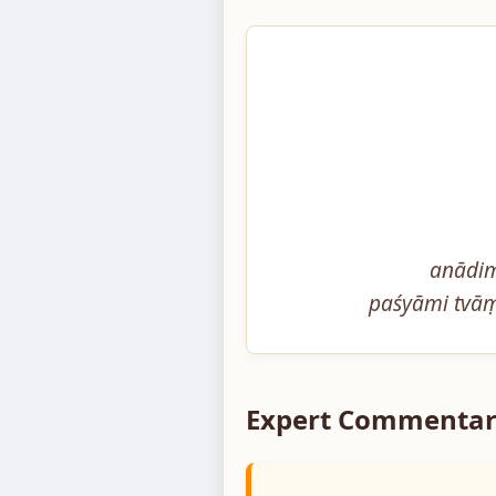
anādim
paśyāmi tvāṃ
Expert Commentar