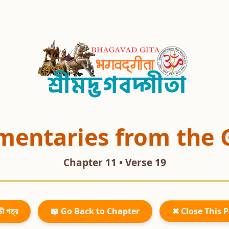
entaries from the 
Chapter 11 • Verse 19
চী পত্র
📖 Go Back to Chapter
✖ Close This 