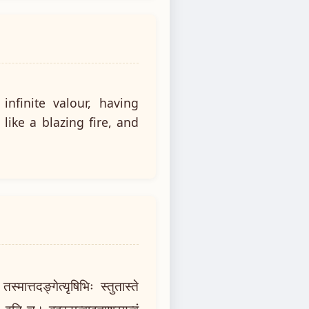
nfinite valour, having
ike a blazing fire, and
त्तदङ्गेत्यृषिभिः स्तुतास्ते