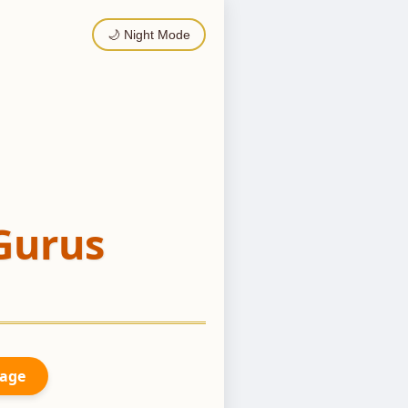
🌙 Night Mode
Gurus
Page