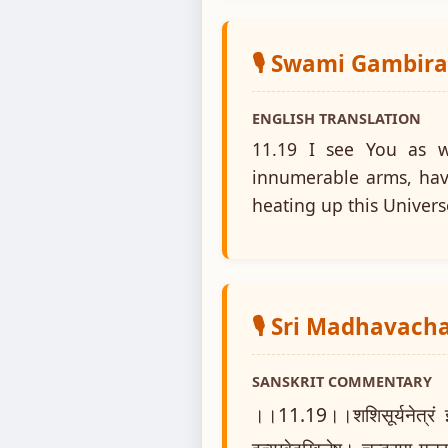
🎙️ Swami Gambir
ENGLISH TRANSLATION
11.19 I see You as w
innumerable arms, hav
heating up this Univers
🎙️ Sri Madhavach
SANSKRIT COMMENTARY
।।11.19।।शशिसूर्यनेत्रं इत्