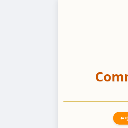
Comm
⬅ সূ