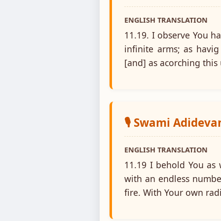
ENGLISH TRANSLATION
11.19. I observe You h
infinite arms; as havi
[and] as acorching this
🎙️ Swami Adidev
ENGLISH TRANSLATION
11.19 I behold You as 
with an endless numbe
fire. With Your own ra