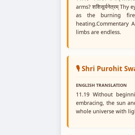
arms? शशिसूर्यनेत्रम् Thy 
as the burning fire?
heating.Commentary An
limbs are endless.
🎙️ Shri Purohit S
ENGLISH TRANSLATION
11.19 Without beginni
embracing, the sun and
whole universe with lig