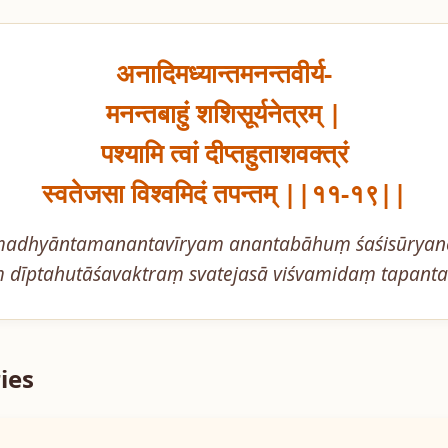
अनादिमध्यान्तमनन्तवीर्य-

मनन्तबाहुं शशिसूर्यनेत्रम् |

पश्यामि त्वां दीप्तहुताशवक्त्रं

स्वतेजसा विश्वमिदं तपन्तम् ||११-१९||
adhyāntamanantavīryam anantabāhuṃ śaśisūryane
 dīptahutāśavaktraṃ svatejasā viśvamidaṃ tapan
ies