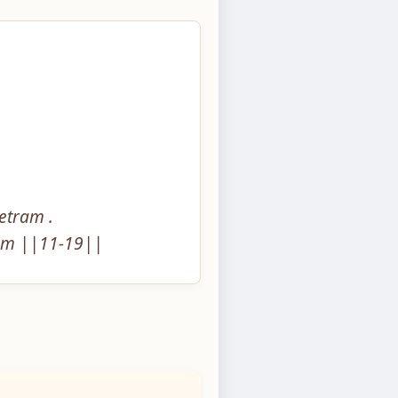
tram .

tam ||11-19||