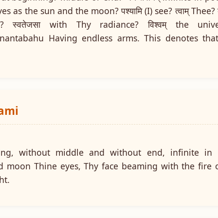
eyes as the sun and the moon? पश्यामि (I) see? त्वाम् Thee? 
 स्वतेजसा with Thy radiance? विश्वम् the univer
antabahu Having endless arms. This denotes that t
wami
ng, without middle and without end, infinite in 
 moon Thine eyes, Thy face beaming with the fire of
ht.