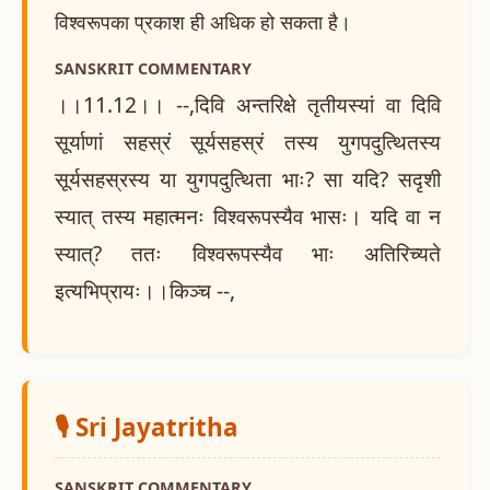
विश्वरूपका प्रकाश ही अधिक हो सकता है।
SANSKRIT COMMENTARY
।।11.12।। --,दिवि अन्तरिक्षे तृतीयस्यां वा दिवि
सूर्याणां सहस्रं सूर्यसहस्रं तस्य युगपदुत्थितस्य
सूर्यसहस्रस्य या युगपदुत्थिता भाः? सा यदि? सदृशी
स्यात् तस्य महात्मनः विश्वरूपस्यैव भासः। यदि वा न
स्यात्? ततः विश्वरूपस्यैव भाः अतिरिच्यते
इत्यभिप्रायः।।किञ्च --,
🎙️ Sri Jayatritha
SANSKRIT COMMENTARY