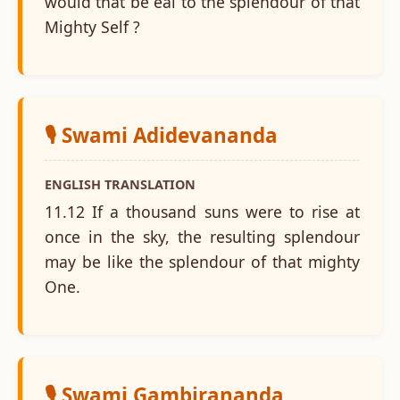
would that be eal to the splendour of that
Mighty Self ?
🎙️ Swami Adidevananda
ENGLISH TRANSLATION
11.12 If a thousand suns were to rise at
once in the sky, the resulting splendour
may be like the splendour of that mighty
One.
🎙️ Swami Gambirananda