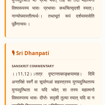
विश्वरूपस्य भासः प्रभायाः कथंचित्सृदशी स्यात्।
नान्योपमास्तीत्यर्थः। तथाभूतं रूपं दर्शयामासेति
पूर्वेणान्वयः।
🎙️ Sri Dhanpati
SANSKRIT COMMENTARY
।।11.12।।तत्र दृष्टान्ताकाङ्क्षयामाह। दिवि
अन्तरिक्षे स्वर्गे वा सूर्याणआं सहस्त्रस्य युगपदुत्थितस्य
युगपदुत्थिता भा यदि भवेत् सा तस्य महात्मनो
विश्वरुपस्य भासः दीप्तेः सदृशी तुल्या स्यात् यदि वा न