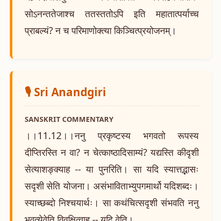
सोऽनन्ततेजाश्च ततस्ततोऽपि इति महातात्पर्याच्च
प्राबल्यं? न च परिमाणोक्त्या किञ्चित्प्रयोजनम्।
🎙️ Sri Anandgiri
SANSKRIT COMMENTARY
।।11.12।।ननु प्रकृष्टस्य भगवतो रूपस्य
दीप्तिरस्ति न वा? न चेत्काष्ठादिसाम्यं? यद्यस्ति कीदृशी
सेत्याशङ्क्याह -- या पुनरिति। सा यदि स्यात्तद्भासः
सदृशी सेति योजना। असंभाविताभ्युपगमार्थो यदिशब्दः।
स्याच्छब्दो निश्चयार्थः। सा कथंचित्सदृशी संभवति ननु
भवत्येवेति विवक्षित्वाह -- यदि वेति।