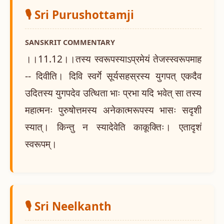
🎙️ Sri Purushottamji
SANSKRIT COMMENTARY
।।11.12।।तस्य स्वरूपस्याऽप्रमेयं तेजस्स्वरूपमाह
-- दिवीति। दिवि स्वर्गे सूर्यसहस्रस्य युगपत् एकदैव
उदितस्य युगपदेव उत्थिता भाः प्रभा यदि भवेत् सा तस्य
महात्मनः पुरुषोत्तमस्य अनेकात्मरूपस्य भासः सदृशी
स्यात्। किन्तु न स्यादेवेति काकूक्तिः। एतादृशं
स्वरूपम्।
🎙️ Sri Neelkanth