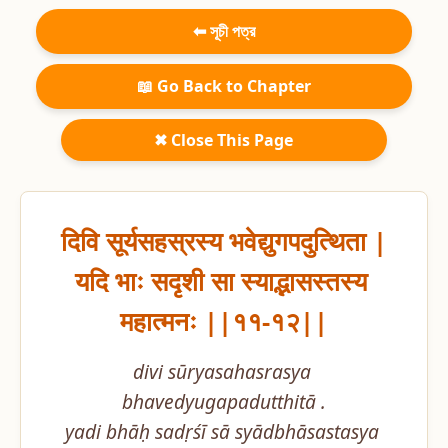
⬅ সূচী পত্র
📖 Go Back to Chapter
✖ Close This Page
दिवि सूर्यसहस्रस्य भवेद्युगपदुत्थिता |

यदि भाः सदृशी सा स्याद्भासस्तस्य 
महात्मनः ||११-१२||
divi sūryasahasrasya 
bhavedyugapadutthitā .

yadi bhāḥ sadṛśī sā syādbhāsastasya 