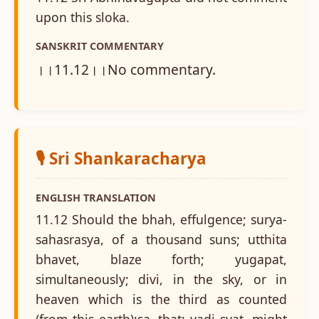
upon this sloka.
SANSKRIT COMMENTARY
।।11.12।।No commentary.
🎙️ Sri Shankaracharya
ENGLISH TRANSLATION
11.12 Should the bhah, effulgence; surya-
sahasrasya, of a thousand suns; utthita
bhavet, blaze forth; yugapat,
simultaneously; divi, in the sky, or in
heaven which is the third as counted
(from this earth);sa, that; yadi syat, might