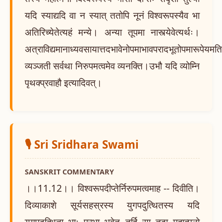
यदि स्याद्यदि वा न स्यात् ततोपि नूनं विश्वरूपस्यैव भा
अतिरिच्येतेत्यहं मन्ये। अन्या तूपमा नास्त्येवेत्यर्थः।
अत्राविद्यमानाध्यवसायात्तदभावेनोपमाभावपरादभूतोपमारूपेयमतिशयोक
व्यञ्जती सर्वथा निरुपमत्वमेव व्यनक्ति।उभौ यदि व्योम्नि
पृथक्प्रवाहौ इत्यादिवत्।
🎙️ Sri Sridhara Swami
SANSKRIT COMMENTARY
।।11.12।। विश्वरूपदीप्तेर्निरुपमत्वमाह -- दिवीति।
दिव्याकाशे सूर्यसहस्रस्य युगपदुत्थितस्य यदि
युगपदुत्थिता भाः प्रभा भवेत् तर्हि सा तदा महात्मनो