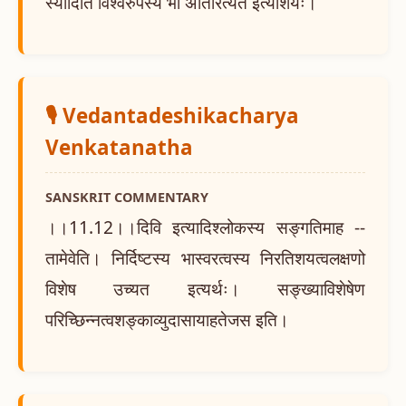
स्यादिति विश्वरुपस्य भा अतिरित्यत इत्याशयः।
🎙️ Vedantadeshikacharya
Venkatanatha
SANSKRIT COMMENTARY
।।11.12।।दिवि इत्यादिश्लोकस्य सङ्गतिमाह --
तामेवेति। निर्दिष्टस्य भास्वरत्वस्य निरतिशयत्वलक्षणो
विशेष उच्यत इत्यर्थः। सङ्ख्याविशेषेण
परिच्छिन्नत्वशङ्काव्युदासायाहतेजस इति।