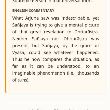
Supreme Person in that universal form.
ENGLISH COMMENTARY
What Arjuna saw was indescribable, yet
Sañjaya is trying to give a mental picture
of that great revelation to Dhṛtarāṣṭra.
Neither Sañjaya nor Dhṛtarāṣṭra was
present, but Sañjaya, by the grace of
Vyāsa, could see whatever happened.
Thus he now compares the situation, as
far as it can be understood, to an
imaginable phenomenon (i.e., thousands
of suns).