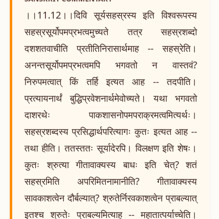
।।11.12।।दिवि सूर्यसहस्रस्य इति विश्वरूपस्य
सहस्रसूर्योपमप्रभत्वमुच्यते तत्र सहस्रशब्दो
दशशतवाचीति प्रतीतिनिरासार्थमाह -- सहस्रेति।
अनन्तसूर्योपमप्रभत्वमपि भगवतो न वास्तवं?
निरुपमत्वात् किं तर्हि इत्यत आह -- तदपीति।
प्रत्यायनार्थं बुद्धिप्रवेशनार्थमेवोच्यते। यथा भगवतो
दाशरथेः पाकशासनोपमपराक्रमत्वमित्यर्थः।
सहस्रशब्दस्य प्रसिद्धार्थपरित्यागः कुतः इत्यत आह --
तथा हीति। ततस्ततः सूर्यादेरपि। विलक्षण इति शेषः।
कुतः श्रुत्या गीतावाक्यस्य बाधः इति चेत्? शतं
सहस्रमिति अपरिमितनामानीति? गीतावाक्यस्य
सावकाशत्वेन दौर्बल्यात्? श्रुतेर्निरवकाशत्वेन प्राबल्यात्
इतश्च श्रुतेः प्राबल्यमित्याह -- महातात्पर्याच्चेति।