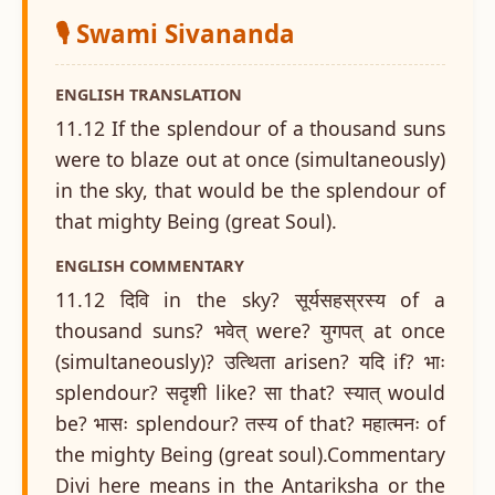
🎙️ Swami Sivananda
ENGLISH TRANSLATION
11.12 If the splendour of a thousand suns
were to blaze out at once (simultaneously)
in the sky, that would be the splendour of
that mighty Being (great Soul).
ENGLISH COMMENTARY
11.12 दिवि in the sky? सूर्यसहस्रस्य of a
thousand suns? भवेत् were? युगपत् at once
(simultaneously)? उत्थिता arisen? यदि if? भाः
splendour? सदृशी like? सा that? स्यात् would
be? भासः splendour? तस्य of that? महात्मनः of
the mighty Being (great soul).Commentary
Divi here means in the Antariksha or the