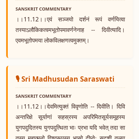
SANSKRIT COMMENTARY
।।11.12।।एवं सञ्जयो दर्शनं रूपं वर्णयित्वा
तस्याऽलौकिकत्वमभूतोपमावर्णनेनाह -- दिवीत्यादि।
एवमभूतोपमया लोकविलक्षणत्वमुक्तम्।
🎙️ Sri Madhusudan Saraswati
SANSKRIT COMMENTARY
।।11.12।।देवमित्युक्तं विवृणोति -- दिवीति। दिवि
अन्तरिक्षे सूर्याणां सहस्रस्य अपरिमितसूर्यसमूहस्य
युगपदुदितस्य युगपदुत्थिता भाः प्रभा यदि भवेत् तदा सा
तस्य महात्मनो विश्वरूपस्य भासो दीप्तेः सदृशी तुल्या