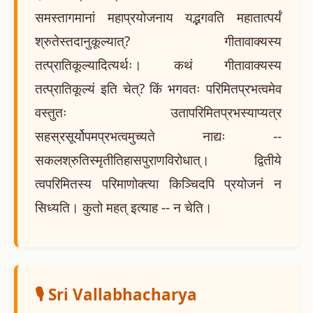
समस्तागमानां महाप्रयोजनाय यद्भगवति महातात्पर्यं
श्रुतेस्तदानुकूल्यात्? गीतावाक्यस्य
तत्प्रातिकूल्यादित्यर्थः। कथं गीतावाक्यस्य
तत्प्रातिकूल्यं इति चेत्? किं भगवतः परिमितप्रभत्वमेव
वस्तुतः उतापरिमितप्रभस्याप्यत्र
सहस्रसूर्योपमप्रभत्वमुच्यते नाद्यः --
सकलश्रुतिस्मृतीतिहासपुराणविरोधात्। द्वितीये
त्वपरिमितस्य परिमाणोक्त्या किञ्चिदपि प्रयोजनं न
सिध्यति। कुतो महत् इत्याह -- न चेति।
🎙️ Sri Vallabhacharya