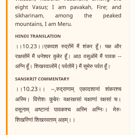
eight Vasus; I am pavakah, Fire; and
sikharinam, among the peaked
mountains, I am Meru.
HINDI TRANSLATION
।।10.23।।एकादश रुद्रोंमें मैं शंकर हूँ। यक्ष और
राक्षसोंमें मैं धनेश्वर कुबेर हूँ। आठ वसुओंमें मैं पावक --
अग्नि हूँ। शिखरवालोंमें ( पर्वतोंमें ) मैं सुमेरु पर्वत हूँ।
SANSKRIT COMMENTARY
।।10.23।। --,रुद्राणाम् एकादशानां शंकरश्च
अस्मि। वित्तेशः कुबेरः यक्षरक्षसां यक्षाणां रक्षसां च।
वसूनाम् अष्टानां पावकश्च अस्मि अग्निः। मेरुः
शिखरिणां शिखरवताम् अहम्।।