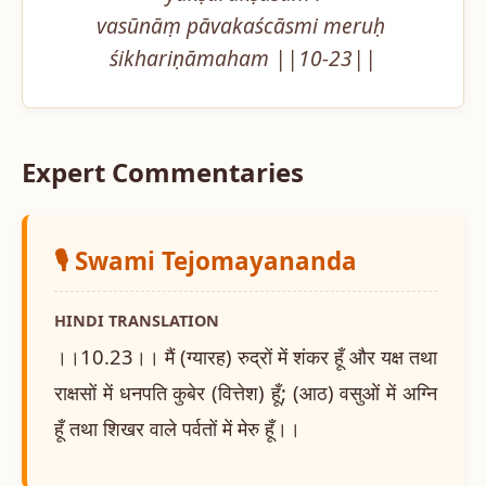
vasūnāṃ pāvakaścāsmi meruḥ 
śikhariṇāmaham ||10-23||
Expert Commentaries
🎙️ Swami Tejomayananda
HINDI TRANSLATION
।।10.23।। मैं (ग्यारह) रुद्रों में शंकर हूँ और यक्ष तथा
राक्षसों में धनपति कुबेर (वित्तेश) हूँ; (आठ) वसुओं में अग्नि
हूँ तथा शिखर वाले पर्वतों में मेरु हूँ।।