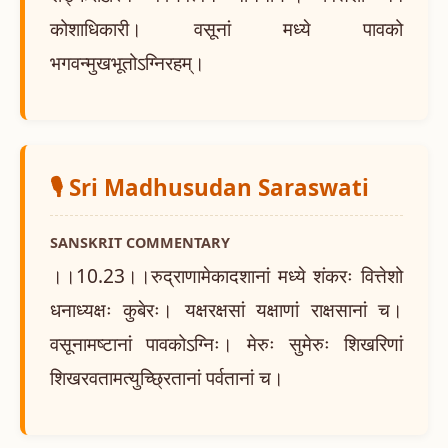
कोशाधिकारी। वसूनां मध्ये पावको
भगवन्मुखभूतोऽग्निरहम्।
🎙️ Sri Madhusudan Saraswati
SANSKRIT COMMENTARY
।।10.23।।रुद्राणामेकादशानां मध्ये शंकरः वित्तेशो
धनाध्यक्षः कुबेरः। यक्षरक्षसां यक्षाणां राक्षसानां च।
वसूनामष्टानां पावकोऽग्निः। मेरुः सुमेरुः शिखरिणां
शिखरवतामत्युच्छ्रितानां पर्वतानां च।