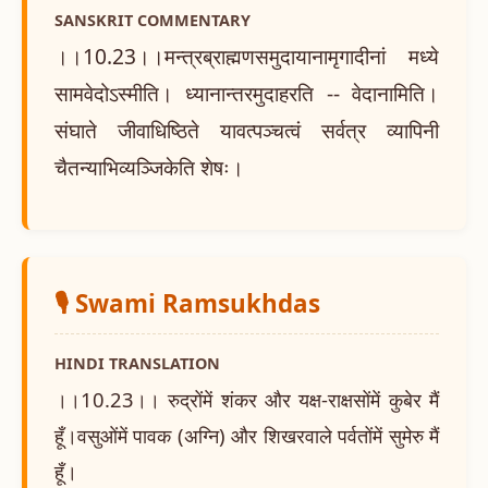
SANSKRIT COMMENTARY
।।10.23।।मन्त्रब्राह्मणसमुदायानामृगादीनां मध्ये
सामवेदोऽस्मीति। ध्यानान्तरमुदाहरति -- वेदानामिति।
संघाते जीवाधिष्ठिते यावत्पञ्चत्वं सर्वत्र व्यापिनी
चैतन्याभिव्यञ्जिकेति शेषः।
🎙️ Swami Ramsukhdas
HINDI TRANSLATION
।।10.23।। रुद्रोंमें शंकर और यक्ष-राक्षसोंमें कुबेर मैं
हूँ।वसुओंमें पावक (अग्नि) और शिखरवाले पर्वतोंमें सुमेरु मैं
हूँ।