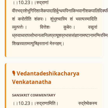
।।10.23।।रुद्राणां
वीरभद्रशेभुगिरिशाजैकपादाहिर्बुन्धयपिनाकिभवानीशकपालिदिक्पति
शं करोतीति शंकरः। शुंभुश्चास्मि शं भवत्यस्मादिति
व्युत्पत्तेः। वित्तेशः कुबेरः। वसूनां
ध्रुवाध्वरापसोभानलानिलप्रत्यूषप्रभाससंज्ञानामष्टानामग्मिरस्म
शिखरवतामत्युच्छ्रितानां मेरुरहम्।
🎙️ Vedantadeshikacharya
Venkatanatha
SANSKRIT COMMENTARY
।।10.23।।रुद्राणामिति। रुद्रेष्वेकस्य