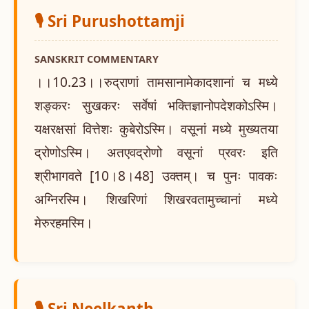
🎙️ Sri Purushottamji
SANSKRIT COMMENTARY
।।10.23।।रुद्राणां तामसानामेकादशानां च मध्ये
शङ्करः सुखकरः सर्वेषां भक्तिज्ञानोपदेशकोऽस्मि।
यक्षरक्षसां वित्तेशः कुबेरोऽस्मि। वसूनां मध्ये मुख्यतया
द्रोणोऽस्मि। अतएवद्रोणो वसूनां प्रवरः इति
श्रीभागवते [10।8।48] उक्तम्। च पुनः पावकः
अग्निरस्मि। शिखरिणां शिखरवतामुच्चानां मध्ये
मेरुरहमस्मि।
🎙️ Sri Neelkanth