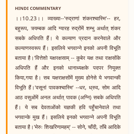
HINDI COMMENTARY
।।10.23।। व्याख्या--'रुद्राणां शंकरश्चास्मि'-- हर,
बहुरूप, त्र्यम्बक आदि ग्यारह रुद्रोंमें शम्भु अर्थात् शंकर
सबके अधिपति हैं। ये कल्याण प्रदान करनेवाले और
कल्याणस्वरूप हैं। इसलिये भगवान्ने इनको अपनी विभूति
बताया है।'वित्तेशो यक्षरक्षसाम् -- कुबेर यक्ष तथा राक्षसोंके
अधिपति हैं और इनको धानाध्यक्षके पदपर नियुक्त
किया,गया है। सब यक्षराक्षसोंमें मुख्य होनेसे ये भगवान्की
विभूति हैं।'वसूनां पावकश्चास्मि' --धर, ध्रुव, सोम आदि
आठ वसुओंमें अनल अर्थात् पावक (अग्नि) सबके अधिपति
हैं। ये सब देवताओंको यज्ञकी हवि पहुँचानेवाले तथा
भगवान्के मुख हैं। इसलिये इनको भगवान्ने अपनी विभूति
बताया है।'मेरुः शिखरिणामहम्' -- सोने, चाँदी, ताँबे आदिके