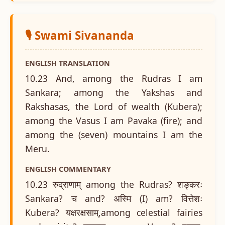
🎙️ Swami Sivananda
ENGLISH TRANSLATION
10.23 And, among the Rudras I am
Sankara; among the Yakshas and
Rakshasas, the Lord of wealth (Kubera);
among the Vasus I am Pavaka (fire); and
among the (seven) mountains I am the
Meru.
ENGLISH COMMENTARY
10.23 रुद्राणाम् among the Rudras? शङ्करः
Sankara? च and? अस्मि (I) am? वित्तेशः
Kubera? यक्षरक्षसाम्,among celestial fairies