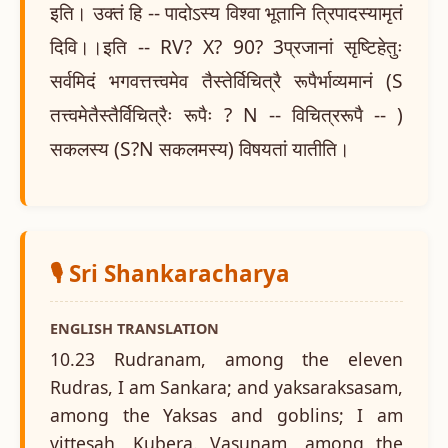
इति। उक्तं हि -- पादोऽस्य विश्वा भूतानि त्रिपादस्यामृतं
दिवि।।इति -- RV? X? 90? 3प्रजानां सृष्टिहेतुः
सर्वमिदं भगवत्तत्त्वमेव तैस्तेर्विचित्रै रूपैर्भाव्यमानं (S
तत्त्वमेतैस्तैर्विचित्रैः रूपैः ? N -- विचित्ररूपै -- )
सकलस्य (S?N सकलमस्य) विषयतां यातीति।
🎙️ Sri Shankaracharya
ENGLISH TRANSLATION
10.23 Rudranam, among the eleven
Rudras, I am Sankara; and yaksaraksasam,
among the Yaksas and goblins; I am
vittesah, Kubera. Vasunam, among the