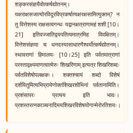
शङ्करसंज्ञयैवोत्कर्षद्योतनम्।
यक्षराक्षसजात्योरविदूरविप्रकर्षात्यक्षरक्षसामित्युक्तम्? न
तु वित्तेशस्य राक्षसत्वगन्धः यद्वानक्षत्राणामहं शशी [10।
21] इतिवज्जातिद्वयपतित्वमात्रमिह विवक्षितम्।
वित्तेशसंज्ञया च धनदस्यासाधारणैश्वर्योत्कर्षद्योतनम्।
स्थावराणां हिमालयः [10।25] इति पर्वतमात्राणां
परस्ताद्वक्ष्यमाणत्वात्मेरुः शिखरिणाम् इत्यत्र शिखरिशब्दः
पर्वतविशेषोपलक्षकः। शक्तश्चायं शब्दो विशेषं
दर्शयितुमित्यभिप्रायेणोक्तंशिखरशोभिनां पर्वतानामिति।
प्रशंसापरः प्रत्यय इति भावः।
प्रशस्तरत्नकाञ्चनादिमयशिखरविशेषयोगान्मेरोरतिशयः।