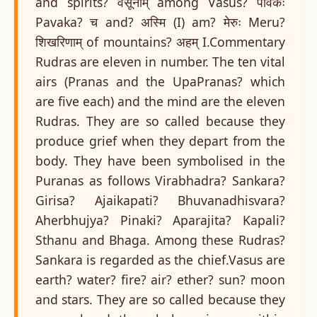
and spirits? वसूनाम् among Vasus? पावकः
Pavaka? च and? अस्मि (I) am? मेरुः Meru?
शिखरिणाम् of mountains? अहम् I.Commentary
Rudras are eleven in number. The ten vital
airs (Pranas and the UpaPranas? which
are five each) and the mind are the eleven
Rudras. They are so called because they
produce grief when they depart from the
body. They have been symbolised in the
Puranas as follows Virabhadra? Sankara?
Girisa? Ajaikapati? Bhuvanadhisvara?
Aherbhujya? Pinaki? Aparajita? Kapali?
Sthanu and Bhaga. Among these Rudras?
Sankara is regarded as the chief.Vasus are
earth? water? fire? air? ether? sun? moon
and stars. They are so called because they