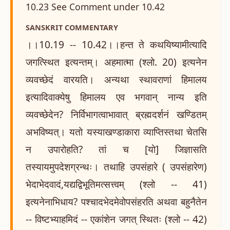
10.23 See Comment under 10.42
SANSKRIT COMMENTARY
।।10.19 -- 10.42।।हन्त ते कथयिष्यामीत्यादि
जगत्स्थित इत्यन्तम्। अहमात्मा (श्लो. 20) इत्यनेन
व्यवच्छेदं वारयति। अन्यथा स्थावराणां हिमालय
इत्यादिवाक्येषु हिमालय एव भगवान् नान्य इति
व्यवच्छेदेन? निर्विभागत्वाभावात् ब्रह्मदर्शनं खण्डितम्
अभविष्यत्। यतो यस्याखण्डाकारा व्याप्तिस्तथा चेतसि
न उपारोहति? तां च [यो] जिज्ञासति
तस्यायमुपदेशग्रन्थः। तथाहि उपसंहारे ( उपसंहारेण)
भेदाभेदवादं,यद्यद्विभूतिमत्सत्त्वम् (श्लो -- 41)
इत्यनेनाभिधाय? पश्चादभेदमेवोपसंहरति अथवा बहुनैतेन
-- विष्टभ्याहमिदं -- एकांशेन जगत् स्थितः (श्लो -- 42)