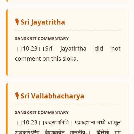
🎙️ Sri Jayatritha
SANSKRIT COMMENTARY
।।10.23।।Sri Jayatirtha did not
comment on this sloka.
🎙️ Sri Vallabhacharya
SANSKRIT COMMENTARY
।।10.23।।रुद्राणामिति। एकादशानां मध्ये वा मूलं
शङ्करोऽस्मि वैषणवत्वेन माननीयः। वित्तेशो मम