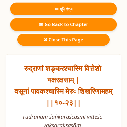
⬅ সূচী পত্র
📖 Go Back to Chapter
✖ Close This Page
रुद्राणां शङ्करश्चास्मि वित्तेशो 
यक्षरक्षसाम् |

वसूनां पावकश्चास्मि मेरुः शिखरिणामहम् 
||१०-२३||
rudrāṇāṃ śaṅkaraścāsmi vitteśo 
yakṣarakṣasām .
