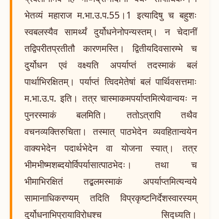
भेतव्यं महाराज म.भा.उ.प.55।1 इत्यादिषु च बहुशः
स्वबलस्यैव सामर्थ्यं दुर्योधनेनोपन्यस्तम्। न चेदानीं
तद्विपरीतप्रतीतौ कारणमस्ति। द्वितीयदिवसारम्भे च
दुर्योधन एवं वक्ष्यति अपर्याप्तं तदस्माकं बलं
पार्थाभिरक्षितम्। पर्याप्तं त्विदमेतेषां बलं पार्थिवसत्तमाः
म.भा.उ.प. इति। तत्र चास्माकमपर्याप्तमित्येवान्वयः न
पुनरस्माकं बलमिति। ततोऽत्रापि तथैव
वचनव्यक्तिरुचिता। तस्मात् पाठभेदेन व्यवहितान्वयेन
वाक्यभेदेन पदार्थभेदेन वा योजना स्यात्। तत्र
भीमभीष्मशब्दयोर्विपर्यासात्पाठभेदः। तथा च
भीमाभिरक्षितं तद्बलमस्माकं अपर्याप्तमित्यन्वये
सामानाधिकरण्यम् तदिति विप्रकृष्टनिर्देशस्वारस्यम्
दुर्योधनाभिप्रायाविरोधश्च सिद्ध्यति।