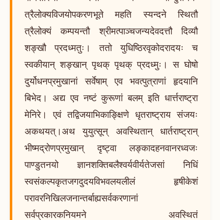
त्रैलोक्यविजयोपकरणभूते महति स्यन्दने स्थितौ
त्रैलोक्यं कम्पयन्तौ श्रीमत्पाञ्चजन्यदेवदत्तौ दिव्यौ
शङ्खौ प्रदध्मतुः। ततो युधिष्ठिरवृकोदरादयः च
स्वकीयान् शङ्खान् पृथक् पृथक् प्रदध्मुः। स घोषो
दुर्योधनप्रमुखानां सर्वेषाम् एव भवत्पुत्राणां हृदयानि
बिभेद। अद्य एव नष्टं कुरूणां बलम् इति धार्त्तराष्ट्रा
मेनिरे। एवं तद्विजयाभिकाङ्क्षिणे धृतराष्ट्राय संजयः
अकथयत्।अथ युयुत्सून् अवस्थितान् धार्तराष्ट्रान्
भीष्मद्रोणप्रमुखान् दृष्ट्वा लङ्कादहनवानरध्वजः
पाण्डुतनयो ज्ञानशक्तिबलैश्वर्यवीर्यतेजसां निधिं
स्वसंकल्पकृतजगदुदयविभवलयलीलं हृषीकेशं
परावरनिखिलजनान्तर्बाह्यसर्वकरणानां
सर्वप्रकारकनियमने अवस्थितं