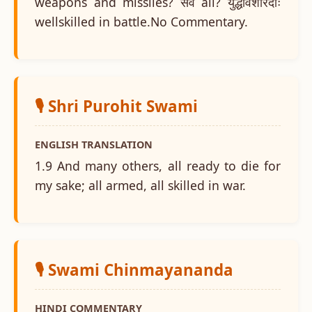
weapons and missiles? सर्वे all? युद्धविशारदाः
wellskilled in battle.No Commentary.
🎙️ Shri Purohit Swami
ENGLISH TRANSLATION
1.9 And many others, all ready to die for
my sake; all armed, all skilled in war.
🎙️ Swami Chinmayananda
HINDI COMMENTARY