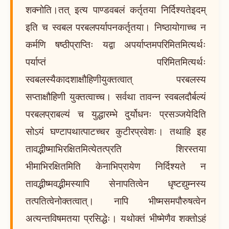
शक्नोति।तत् इत्य पाण्डवबलं कर्तृतया निर्दिश्यतेइदम्
इति च स्वबल परबलपर्यापनकर्तृतया। निष्ठायोगाच्च न
कर्मणि षष्ठीप्राप्तिः यद्वा अपर्याप्तमपरिमितमित्यर्थः
पर्याप्तं परिमितमित्यर्थः
स्वबलस्यैकादशाक्षौहिणीयुक्तत्वात् परबलस्य
सप्ताक्षौहिणी युक्तत्वाच्च। सर्वथा तावन्न स्वबलदौर्बल्यं
परबलप्राबल्यं च युद्धारम्भे दुर्योधनः प्रसञ्जयेदिति
सोऽयं घण्टापथात्पाटच्चर कुटीरप्रवेशः। तथाहि इह
तावद्भीष्माभिरक्षितमित्येतत्प्रति शिरस्तया
भीमाभिरक्षितमिति केनाभिप्रायेण निर्दिश्यते न
तावद्भीष्मवद्भीमस्यापि सेनापतित्वेन धृष्टद्युम्नस्य
तत्पतित्वेनोक्तत्वात्। नापि भीष्मसमपौरुषत्वेन
अत्यन्तविषमतया प्रसिद्धेः। यथोक्तं भीष्मेणैव शक्तोऽहं