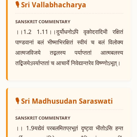
🎙️ Sri Vallabhacharya
SANSKRIT COMMENTARY
।।1.2 1.11।।दुर्योधनोऽपि वृकोदरादिभी रक्षितं
पाण्डवानां बलं भीष्माभिरक्षितं स्वीयं च बलं विलोक्य
आत्मजविजये तद्बलस्य पर्याप्ततां आत्मबलस्य
तद्बिजयेऽपर्याप्ततां च आचार्ये निवेद्यान्तरेव विष्ण्णोऽभूत्।
🎙️ Sri Madhusudan Saraswati
SANSKRIT COMMENTARY
।। 1.9यद्येवं परबलमितप्रभूतं दृष्ट्वा भीतोऽसि हन्त