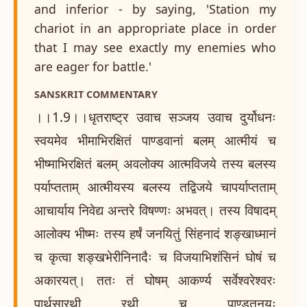
and inferior - by saying, 'Station my
chariot in an appropriate place in order
that I may see exactly my enemies who
are eager for battle.'
SANSKRIT COMMENTARY
।।1.9।।धृतराष्ट्र उवाच सञ्जय उवाच दुर्योधनः
स्वयमेव भीमाभिरक्षितं पाण्डवानां बलम् आत्मीयं च
भीष्माभिरक्षितं बलम् अवलोक्य आत्मविजये तस्य बलस्य
पर्याप्तताम् आत्मीयस्य बलस्य तद्विजये चापर्याप्तताम्
आचार्याय निवेद्य अन्तरे विषण्णः अभवत्। तस्य विषादम्
आलोक्य भीष्मः तस्य हर्षं जनयितुं सिंहनादं शङ्खाध्मानं
च कृत्वा शङ्खभेरीनिनादैः च विजयाभिशंसिनं घोषं च
अकारयत्। ततः तं घोषम् आकर्ण्य सर्वेश्वरेश्वरः
पार्थसारथी रथी च पाण्डुतनयः