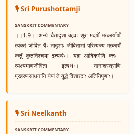
🎙️ Sri Purushottamji
SANSKRIT COMMENTARY
।।1.9।।अन्ये चैतादृशा बहवः शूरा मदर्थे मत्कार्यार्थं
त्यक्तं जीवितं यैः तादृशाः जीविताशां परित्यज्य मत्कार्यं
कर्तुं कृतनिश्चया इत्यर्थः। यद्वा आदिकर्मणि क्तः।
त्यक्ष्यमाणजीविता इत्यर्थः। नानाशस्त्राणि
प्रहरणसाधनानि येषां ते युद्धे विशारदाः अतिनिपुणाः।
🎙️ Sri Neelkanth
SANSKRIT COMMENTARY