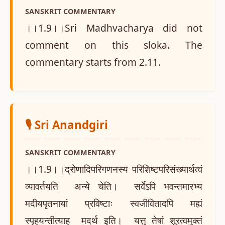
SANSKRIT COMMENTARY
।।1.9।।Sri Madhvacharya did not
comment on this sloka. The
commentary starts from 2.11.
🎙️ Sri Anandgiri
SANSKRIT COMMENTARY
।।1.9।।द्रोणादिपरिगणनस्य परिशिष्टपरिसंख्यार्थत्वं
व्यावर्तयति अन्ये चेति। सर्वेऽपि भवन्तमारभ्य
मदीयपृतनायां प्रविष्टाः स्वजीवितादपि मह्यं
स्पृहयन्तीत्याह मदर्थ इति। यत्तु तेषां शूरत्वमुक्तं