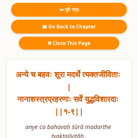
⬅ সূচী পত্র
📖 Go Back to Chapter
✖ Close This Page
अन्ये च बहवः शूरा मदर्थे त्यक्तजीविताः 
|

नानाशस्त्रप्रहरणाः सर्वे युद्धविशारदाः 
||१-९||
anye ca bahavaḥ śūrā madarthe 
tyaktajīvitāḥ .
