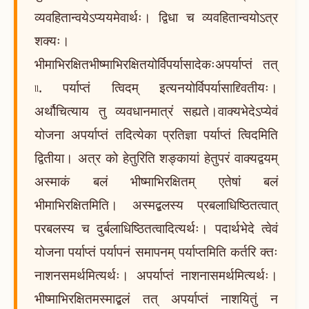
व्यवहितान्वयेऽप्ययमेवार्थः। द्विधा च व्यवहितान्वयोऽत्र
शक्यः।
भीमाभिरक्षितभीष्माभिरक्षितयोर्विपर्यासादेकःअपर्याप्तं तत्
৷৷. पर्याप्तं त्विदम् इत्यनयोर्विपर्यासाद्द्वितीयः।
अर्थौचित्याय तु व्यवधानमात्रं सह्यते।वाक्यभेदेऽप्येवं
योजना अपर्याप्तं तदित्येका प्रतिज्ञा पर्याप्तं त्विदमिति
द्वितीया। अत्र को हेतुरिति शङ्कायां हेतुपरं वाक्यद्वयम्
अस्माकं बलं भीष्माभिरक्षितम् एतेषां बलं
भीमाभिरक्षितमिति। अस्मद्बलस्य प्रबलाधिष्ठितत्वात्
परबलस्य च दुर्बलाधिष्ठितत्वादित्यर्थः। पदार्थभेदे त्वेवं
योजना पर्याप्तं पर्यापनं समापनम् पर्याप्तमिति कर्तरि क्तः
नाशनसमर्थमित्यर्थः। अपर्याप्तं नाशनासमर्थमित्यर्थः।
भीष्माभिरक्षितमस्माद्बलं तत् अपर्याप्तं नाशयितुं न