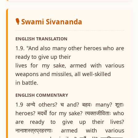
🎙️ Swami Sivananda
ENGLISH TRANSLATION
1.9. "And also many other heroes who are
ready to give up their
lives for my sake, armed with various
weapons and missiles, all well-skilled
in battle.
ENGLISH COMMENTARY
1.9 अन्ये others? च and? बहवः many? शूराः
heroes? मदर्थे for my sake? त्यक्तजीविताः who
are ready to give up their lives?
नानाशस्त्रप्रहरणाः armed with various