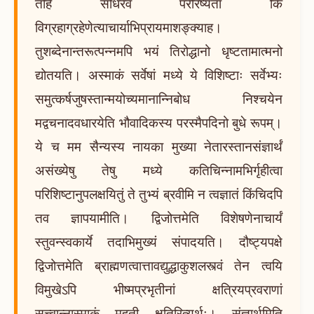
तर्हि संधिरेव परैरिष्यतां किं
विग्रहाग्रहेणेत्याचार्याभिप्रायमाशङ्क्याह।
तुशब्देनान्तरूत्पन्नमपि भयं तिरोद्धानो धृष्टतामात्मनो
द्योतयति। अस्माकं सर्वेषां मध्ये ये विशिष्टाः सर्वेभ्यः
समुत्कर्षजुषस्तान्मयोच्यमानान्निबोध निश्चयेन
मद्वचनादवधारयेति भौवादिकस्य परस्मैपदिनो बुधे रूपम्।
ये च मम सैन्यस्य नायका मुख्या नेतारस्तानसंज्ञार्थं
असंख्येषु तेषु मध्ये कतिचिन्नामभिर्गृहीत्वा
परिशिष्टानुपलक्षयितुं ते तुभ्यं ब्रवीमि न त्वज्ञातं किंचिदपि
तव ज्ञापयामीति। द्विजोत्तमेति विशेषणेनाचार्यं
स्तुवन्स्वकार्ये तदाभिमुख्यं संपादयति। दौष्ट्यपक्षे
द्विजोत्तमेति ब्राह्मणत्वात्तावद्युद्धाकुशलस्त्वं तेन त्वयि
विमुखेऽपि भीष्मप्रभृतीनां क्षत्रियप्रवराणां
सत्त्वान्नास्माकं महती क्षतिरित्यर्थः। संज्ञार्थमिति