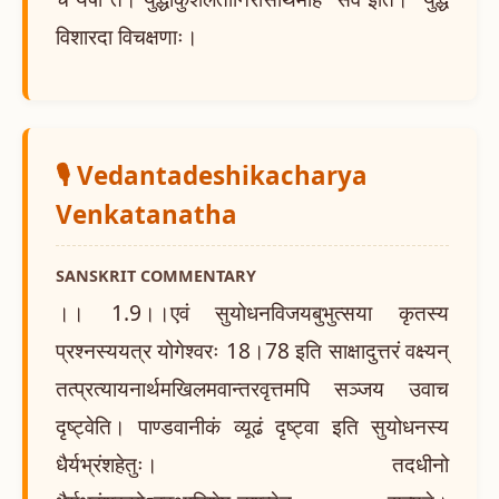
विशारदा विचक्षणाः।
🎙️ Vedantadeshikacharya
Venkatanatha
SANSKRIT COMMENTARY
।। 1.9।।एवं सुयोधनविजयबुभुत्सया कृतस्य
प्रश्नस्ययत्र योगेश्वरः 18।78 इति साक्षादुत्तरं वक्ष्यन्
तत्प्रत्यायनार्थमखिलमवान्तरवृत्तमपि सञ्जय उवाच
दृष्ट्वेति। पाण्डवानीकं व्यूढं दृष्ट्वा इति सुयोधनस्य
धैर्यभ्रंशहेतुः। तदधीनो