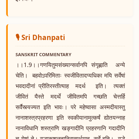
🎙️ Sri Dhanpati
SANSKRIT COMMENTARY
।।1.9।।गणयितुमसंख्यान्सर्वानपि संगृह्णाति अन्ये
चेति। बहवोऽपरिमिताः स्वजीवितादप्यधिका मयि सर्वेषां
भवदादीनां प्रीतिरस्तीत्याह मदर्थ इति। त्यक्तं
जीवितं यैस्ते मदर्थे जीवितमपि गच्छति चेत्तर्हि
सर्वैस्त्यज्यत इति भावः। परे महेष्वासा अस्मदीयास्तु
नानाशस्त्रप्रहरणा इति स्वकीयानामुत्कर्षं द्योतयन्नाह
नानाविधानि शस्त्राणि खङ्गादीनि प्रहरणानि गदादीनि
च येषां ते। युद्धाकुशलतानिरासार्थमाह सर्वे इति। युद्धे