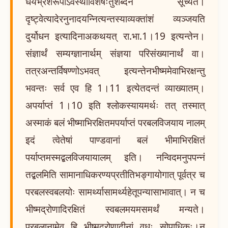
धैर्यभ्रंशरूपोऽवस्थाविशेषःतुशब्देन सूच्यते।
दृष्ट्वेत्यादेरनुनादयन्नित्यन्तस्याव्यक्तांशं व्यञ्जयति
दुर्योधन इत्यादिनाअकथयत् रा.भा.1।19 इत्यन्तेन।
संज्ञार्थं सम्यग्ज्ञानार्थम् संज्ञया परिसंख्यानार्थं वा।
तत्रअन्तर्विषण्णोऽभवत् इत्यन्तेनभीष्ममेवाभिरक्षन्तु
भवन्तः सर्व एव हि 1।11 इत्येतदन्तं व्याख्यातम्।
अपर्याप्तं 1।10 इति श्लोकस्यायमर्थः तत् तस्मात्
अस्माकं बलं भीष्माभिरक्षितमपर्याप्तं परबलविजयाय नालम्
इदं त्वेतेषां पाण्डवानां बलं भीमाभिरक्षितं
पर्याप्तमस्मद्बलविजयायालम् इति। नन्विदमनुपपन्नं
तद्बलमिति सामानाधिकरण्यप्रतीतिभङ्गायोगात् पूर्वत्र च
परबलस्वबलयोः सामर्थ्यासामर्थ्यहेतूपन्यासाभावात्। न च
भीष्मद्रोणादिरक्षितं स्वबलमयमसमर्थं मन्यते।
प्रबलानामेव हि भीष्मद्रोणादीनां वधः सोपाधिकः।न