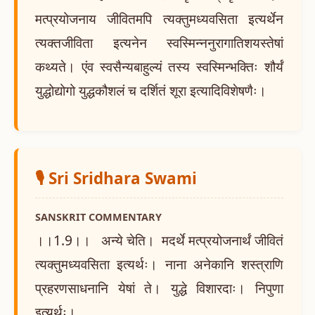
मत्प्रयोजनाय जीवितमपि त्यक्तुमध्यवसिता इत्यर्थेन
त्यक्तजीविता इत्यनेन स्वस्मिन्ननुरागातिशयस्तेषां
कथ्यते। एंव स्वसैन्यबाहुल्यं तस्य स्वस्मिन्भक्तिः शौर्यं
युद्धोद्योगो युद्धकौशलं च दर्शितं शूरा इत्यादिविशेषणैः।
🎙️ Sri Sridhara Swami
SANSKRIT COMMENTARY
।।1.9।। अन्ये चेति। मदर्थे मत्प्रयोजनार्थं जीवितं
त्यक्तुमध्यवसिता इत्यर्थः। नाना अनेकानि शस्त्राणि
प्रहरणसाधनानि येषां ते। युद्धे विशारदाः। निपुणा
इत्यर्थः।