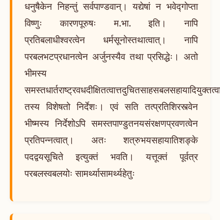
धनुषैकेन निहन्तुं सर्वपाण्डवान्। यद्येषां न भवेद्गोप्ता
विष्णुः कारणपूरुषः म.भा. इति। नापि
प्रतिबलाधीश्वरत्वेन धर्मसूनोस्तथात्वात्। नापि
परबलभटप्रधानत्वेन अर्जुनस्यैव तथा प्रसिद्धेः। अतो
भीमस्य
समस्तधार्तराष्ट्रवधदीक्षितत्वात्तदुचितसाहसबलसहायादियुक्तत्व
तस्य विशेषतो निर्देशः। एवं सति तत्प्रतिशिरस्त्वेन
भीष्मस्य निर्देशोऽपि समस्तपाण्डुतनयसंरक्षणप्रवणत्वेन
प्रतिपन्नत्वात्। अतः शत्रुभयसहायातिशङ्के
पदद्वयसूचिते इत्युक्तं भवति। यत्तूक्तं पूर्वत्र
परबलस्वबलयोः सामर्थ्यासामर्थ्यहेतुः