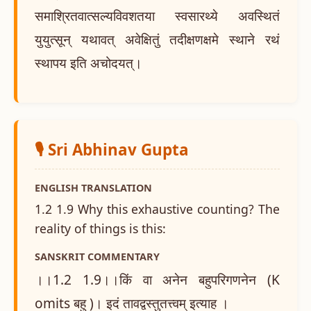
समाश्रितवात्सल्यविवशतया स्वसारथ्ये अवस्थितं
युयुत्सून् यथावत् अवेक्षितुं तदीक्षणक्षमे स्थाने रथं
स्थापय इति अचोदयत्।
🎙️ Sri Abhinav Gupta
ENGLISH TRANSLATION
1.2 1.9 Why this exhaustive counting? The
reality of things is this:
SANSKRIT COMMENTARY
।।1.2 1.9।।किं वा अनेन बहुपरिगणनेन (K
omits बहु )। इदं तावद्वस्तुतत्त्वम् इत्याह ।