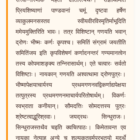
प्रियशिष्याणां पाण्डवानां चमूं दृष्टवा हर्षेण
व्याकुलमनसस्तव स्वीयवीरविस्मृतिर्माभूदिति
ममेयमुक्तिरिति भावः। तत्र विशिष्टान् गणयति भवान्
द्रोणः भीष्मः कर्णः कृपश्च। समितिं संग्रामं जयतीति
समितिंजय इति कृपविशेषणं कर्णादनन्तरं गण्यमानत्वेन
तस्य कोपमाशङ्क्य तन्निरासार्थम्। एते चत्वारः सर्वतो
विशिष्टाः। नायकान् गणयति अश्वत्थामा द्रोणपुत्रः।
भीष्मापेक्षयाचार्यस्य प्रथमगणनवद्विकर्णाद्यपेक्षया
तत्पुत्रस्य प्रथमगणनमाचार्यपरितोषार्थम्। विकर्णः
स्वभ्राता कनीयान्। सौमदत्तिः सोमदत्तस्य पुत्रः
श्रेष्टत्वाद्भूरिश्रवाः। जयद्रथः सिन्धुराजः।
सिन्धुराजस्तथैव चइति क्वचित्पाठः। किमेतावन्त एव
नायका नेत्याह अन्ये च शल्यकृतवर्मप्रभृतयो मदर्थे