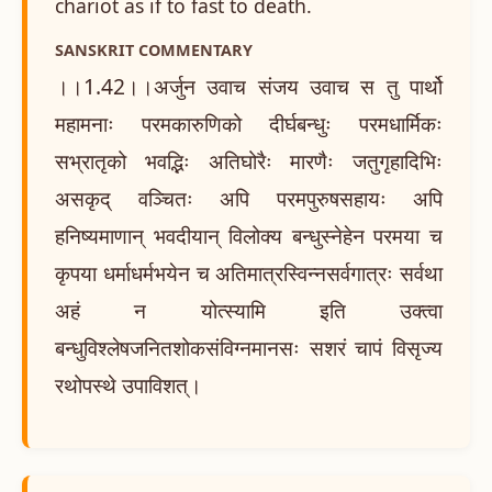
chariot as if to fast to death.
SANSKRIT COMMENTARY
।।1.42।।अर्जुन उवाच संजय उवाच स तु पार्थो
महामनाः परमकारुणिको दीर्घबन्धुः परमधार्मिकः
सभ्रातृको भवद्भिः अतिघोरैः मारणैः जतुगृहादिभिः
असकृद् वञ्चितः अपि परमपुरुषसहायः अपि
हनिष्यमाणान् भवदीयान् विलोक्य बन्धुस्नेहेन परमया च
कृपया धर्माधर्मभयेन च अतिमात्रस्विन्नसर्वगात्रः सर्वथा
अहं न योत्स्यामि इति उक्त्वा
बन्धुविश्लेषजनितशोकसंविग्नमानसः सशरं चापं विसृज्य
रथोपस्थे उपाविशत्।