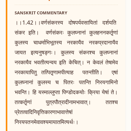
SANSKRIT COMMENTARY
।।1.42।।वर्णसंकरस्य दोषपर्यवसायितां दर्शयति
संकर इति। वर्णसंकरः कुलघ्नानां कुलहननकर्तृ़णां
कुलस्य चाधर्माभिभूतस्य नरकायैव नरकप्रदानायैव
जायत इत्यनुषङ्गः। कुलस्य संकरश्च कुलघ्नानां
नरकायैव भवतीत्यन्वय इति केचित्। न केवलं तेषामेव
नरकायापितु तत्पितृ़णामपीत्याह पतन्तीति। एषां
कुलघ्नानां कुलस्य च पितरः पतन्ति निरयगामिनो
भवन्ति। हि यस्माल्लुप्ता पिण्डोदकयोः क्रिया येषां ते।
तत्कर्तृ़णां पुत्रपौत्रादीनामभावात्। ततश्च
प्रेतत्वादिनिवृत्तिकारणाभावात्तेषां
निरयपतनमेवावश्यमायातमित्यर्थः।