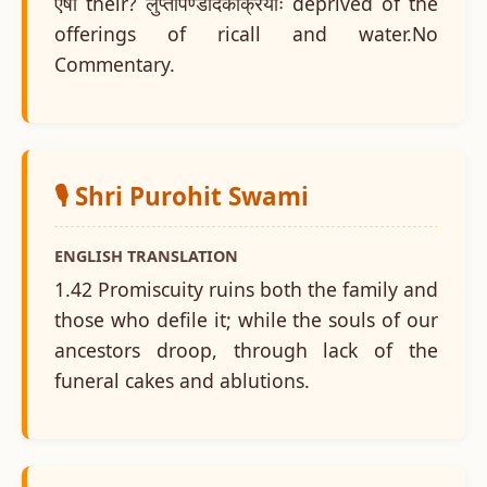
एषां their? लुप्तपिण्डोदकक्रियाः deprived of the
offerings of ricall and water.No
Commentary.
🎙️ Shri Purohit Swami
ENGLISH TRANSLATION
1.42 Promiscuity ruins both the family and
those who defile it; while the souls of our
ancestors droop, through lack of the
funeral cakes and ablutions.