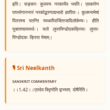
इति। सङ्करः कुलस्य नरकायैव भवति। एवकारेण
पापभोगानन्तरं नरकोद्धरणाद्यभावो ज्ञापितः। कुलघ्नामेषां
पितरश्च पतन्ति स्वधर्मोपार्जिताजादिलोकेम्यः। हीति
युक्तश्चायमर्थः। यतो लुप्तपिण्डोदकक्रियाः लुप्ताः
पिण्डोदकः क्रिया येषाम्।
🎙️ Sri Neelkanth
SANSKRIT COMMENTARY
।।1.42।।एतदेव विवृणोति द्वाभ्याम् दोषैरिति।