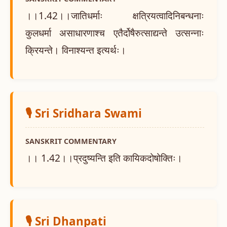
।।1.42।।जातिधर्माः क्षत्रियत्वादिनिबन्धनाः
कुलधर्मा असाधारणाश्च एतैर्दोषैरुत्साद्यन्ते उत्सन्नाः
क्रियन्ते। विनाश्यन्त इत्यर्थः।
🎙️ Sri Sridhara Swami
SANSKRIT COMMENTARY
।। 1.42।।प्रदुष्यन्ति इति कायिकदोषोक्तिः।
🎙️ Sri Dhanpati