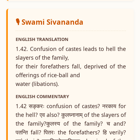
🎙️ Swami Sivananda
ENGLISH TRANSLATION
1.42. Confusion of castes leads to hell the
slayers of the family,
for their forefathers fall, deprived of the
offerings of rice-ball and
water (libations).
ENGLISH COMMENTARY
1.42 सङ्करः confusion of castes? नरकाय for
the hell? एव also? कुलघ्नानाम् of the slayers of
the family?कुलस्य of the family? च and?
पतन्ति fall? पितरः the forefathers? हि verily?