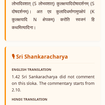
लोभादिवशात् (S लोभवशात्) कुलक्षयादिदोषादर्शनम् (S
दोषदर्शनम्)। अत एव कुलादिधर्माणामुपक्षेपं (K
कुलक्षयादि N क्षेपकम्) करोति स्वजनं हि
कथमित्यादिना।
🎙️ Sri Shankaracharya
ENGLISH TRANSLATION
1.42 Sri Sankaracharya did not comment
on this sloka. The commentary starts from
2.10.
HINDI TRANSLATION