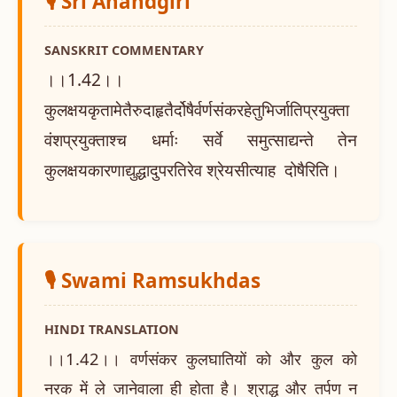
🎙️ Sri Anandgiri
SANSKRIT COMMENTARY
।।1.42।।
कुलक्षयकृतामेतैरुदाहृतैर्दोषैर्वर्णसंकरहेतुभिर्जातिप्रयुक्ता
वंशप्रयुक्ताश्च धर्माः सर्वे समुत्साद्यन्ते तेन
कुलक्षयकारणाद्युद्धादुपरतिरेव श्रेयसीत्याह दोषैरिति।
🎙️ Swami Ramsukhdas
HINDI TRANSLATION
।।1.42।। वर्णसंकर कुलघातियों को और कुल को
नरक में ले जानेवाला ही होता है। श्राद्ध और तर्पण न