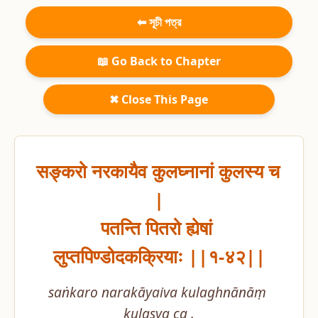
⬅ সূচী পত্র
📖 Go Back to Chapter
✖ Close This Page
सङ्करो नरकायैव कुलघ्नानां कुलस्य च 
|

पतन्ति पितरो ह्येषां 
लुप्तपिण्डोदकक्रियाः ||१-४२||
saṅkaro narakāyaiva kulaghnānāṃ 
kulasya ca .
