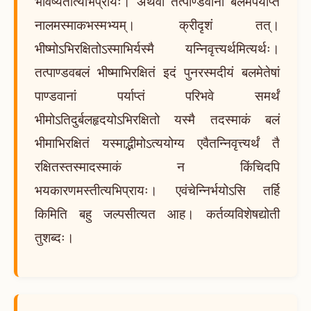
भविष्यतीत्यभिप्रायः। अथवा तत्पाण्डवानां बलमपर्याप्तं
नालमस्माकभस्मभ्यम्। क्रीदृशं तत्।
भीष्मोऽभिरक्षितोऽस्माभिर्यस्मै यन्निवृत्त्यर्थमित्यर्थः।
तत्पाण्डवबलं भीष्माभिरक्षितं इदं पुनरस्मदीयं बलमेतेषां
पाण्डवानां पर्याप्तं परिभवे समर्थं
भीमोऽतिदुर्बलहृदयोऽभिरक्षितो यस्मै तदस्माकं बलं
भीमाभिरक्षितं यस्माद्भीमोऽत्ययोग्य एवैतन्निवृत्त्यर्थं तै
रक्षितस्तस्मादस्माकं न किंचिदपि
भयकारणमस्तीत्यभिप्रायः। एवंचेन्निर्भयोऽसि तर्हि
किमिति बहु जल्पसीत्यत आह। कर्तव्यविशेषद्योती
तुशब्दः।