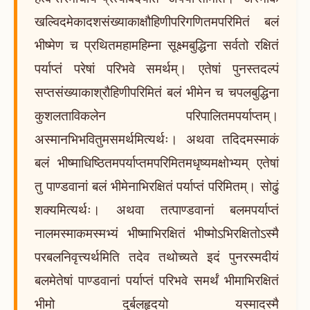
खल्विदमेकादशसंख्याकाक्षौहिणीपरिगणितमपरिमितं बलं
भीष्मेण च प्रथितमहामहिम्ना सूक्ष्मबुद्धिना सर्वतो रक्षितं
पर्याप्तं परेषां परिभवे समर्थम्। एतेषां पुनस्तदल्पं
सप्तसंख्याकाश्रौहिणीपरिमितं बलं भीमेन च चपलबुद्धिना
कुशलताविकलेन परिपालितमपर्याप्तम्।
अस्मानभिभवितुमसमर्थमित्यर्थः। अथवा तदिदमस्माकं
बलं भीष्माधिष्ठितमपर्याप्तमपरिमितमधृष्यमक्षोभ्यम् एतेषां
तु पाण्डवानां बलं भीमेनाभिरक्षितं पर्याप्तं परिमितम्। सोढुं
शक्यमित्यर्थः। अथवा तत्पाण्डवानां बलमपर्याप्तं
नालमस्माकमस्मभ्यं भीष्माभिरक्षितं भीष्मोऽभिरक्षितोऽस्मै
परबलनिवृत्त्यर्थमिति तदेव तथोच्यते इदं पुनरस्मदीयं
बलमेतेषां पाण्डवानां पर्याप्तं परिभवे समर्थं भीमाभिरक्षितं
भीमो दुर्बलहृदयो यस्मादस्मै