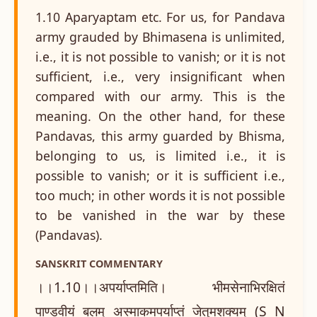
1.10 Aparyaptam etc. For us, for Pandava
army grauded by Bhimasena is unlimited,
i.e., it is not possible to vanish; or it is not
sufficient, i.e., very insignificant when
compared with our army. This is the
meaning. On the other hand, for these
Pandavas, this army guarded by Bhisma,
belonging to us, is limited i.e., it is
possible to vanish; or it is sufficient i.e.,
too much; in other words it is not possible
to be vanished in the war by these
(Pandavas).
SANSKRIT COMMENTARY
।।1.10।।अपर्याप्तमिति। भीमसेनाभिरक्षितं
पाण्डवीयं बलम् अस्माकमपर्याप्तं जेतुमशक्यम् (S N