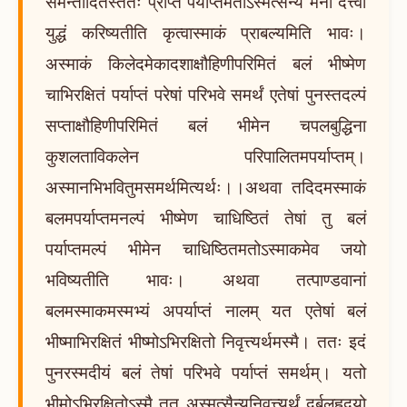
समन्तादितस्ततः प्राप्तं पर्याप्तमतोऽस्मत्सैन्यं मनो दत्त्वा
युद्धं करिष्यतीति कृत्वास्माकं प्राबल्यमिति भावः।
अस्माकं किलेदमेकादशाक्षौहिणीपरिमितं बलं भीष्मेण
चाभिरक्षितं पर्याप्तं परेषां परिभवे समर्थं एतेषां पुनस्तदल्पं
सप्ताक्षौहिणीपरिमितं बलं भीमेन चपलबुद्धिना
कुशलताविकलेन परिपालितमपर्याप्तम्।
अस्मानभिभवितुमसमर्थमित्यर्थः।।अथवा तदिदमस्माकं
बलमपर्याप्तमनल्पं भीष्मेण चाधिष्ठितं तेषां तु बलं
पर्याप्तमल्पं भीमेन चाधिष्ठितमतोऽस्माकमेव जयो
भविष्यतीति भावः। अथवा तत्पाण्डवानां
बलमस्माकमस्मभ्यं अपर्याप्तं नालम् यत एतेषां बलं
भीष्माभिरक्षितं भीष्मोऽभिरक्षितो निवृत्त्यर्थमस्मै। ततः इदं
पुनरस्मदीयं बलं तेषां परिभवे पर्याप्तं समर्थम्। यतो
भीमोऽभिरक्षितोऽस्मै तत् अस्मत्सैन्यनिवृत्त्यर्थं दुर्बलहृदयो