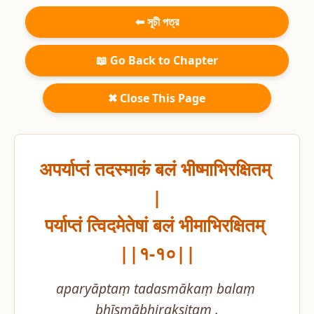
⬅ সূচী পত্র
📖 Go Back to Chapter
✖ Close This Page
अपर्याप्तं तदस्माकं बलं भीष्माभिरक्षितम् 
|

पर्याप्तं त्विदमेतेषां बलं भीमाभिरक्षितम् 
||१-१०||
aparyāptaṃ tadasmākaṃ balaṃ 
bhīṣmābhirakṣitam .
