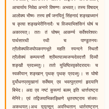
आचार्याय निवेद्य अन्तरे विषण्णः अभवत्। तस्य विषादम्
आलोक्य भीष्मः तस्य हर्षं जनयितुं सिंहनादं शङ्खाध्मानं
च कृत्वा शङ्खभेरीनिनादैः च विजयाभिशंसिनं घोषं च
अकारयत्। ततः तं घोषम् आकर्ण्य सर्वेश्वरेश्वरः
पार्थसारथी रथी च पाण्डुतनयः
त्रैलोक्यविजयोपकरणभूते महति स्यन्दने स्थितौ
त्रैलोक्यं कम्पयन्तौ श्रीमत्पाञ्चजन्यदेवदत्तौ दिव्यौ
शङ्खौ प्रदध्मतुः। ततो युधिष्ठिरवृकोदरादयः च
स्वकीयान् शङ्खान् पृथक् पृथक् प्रदध्मुः। स घोषो
दुर्योधनप्रमुखानां सर्वेषाम् एव भवत्पुत्राणां हृदयानि
बिभेद। अद्य एव नष्टं कुरूणां बलम् इति धार्त्तराष्ट्रा
मेनिरे। एवं तद्विजयाभिकाङ्क्षिणे धृतराष्ट्राय संजयः
अकथयत्।अथ युयुत्सून् अवस्थितान् धार्तराष्ट्रान्