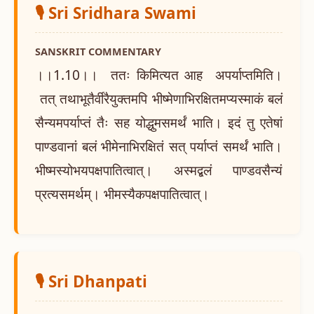
🎙️ Sri Sridhara Swami
SANSKRIT COMMENTARY
।।1.10।। ततः किमित्यत आह अपर्याप्तमिति।
तत् तथाभूतैर्वीरैयुक्तमपि भीष्मेणाभिरक्षितमप्यस्माकं बलं
सैन्यमपर्याप्तं तैः सह योद्धुमसमर्थं भाति। इदं तु एतेषां
पाण्डवानां बलं भीमेनाभिरक्षितं सत् पर्याप्तं समर्थं भाति।
भीष्मस्योभयपक्षपातित्वात्। अस्मद्बलं पाण्डवसैन्यं
प्रत्यसमर्थम्। भीमस्यैकपक्षपातित्वात्।
🎙️ Sri Dhanpati