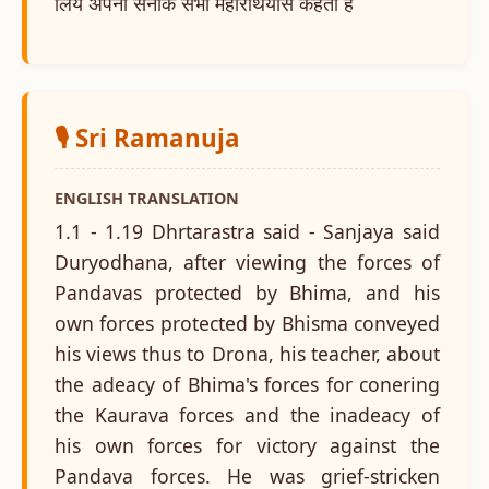
लिये अपनी सेनाके सभी महारथियोंसे कहता है
🎙️ Sri Ramanuja
ENGLISH TRANSLATION
1.1 - 1.19 Dhrtarastra said - Sanjaya said
Duryodhana, after viewing the forces of
Pandavas protected by Bhima, and his
own forces protected by Bhisma conveyed
his views thus to Drona, his teacher, about
the adeacy of Bhima's forces for conering
the Kaurava forces and the inadeacy of
his own forces for victory against the
Pandava forces. He was grief-stricken