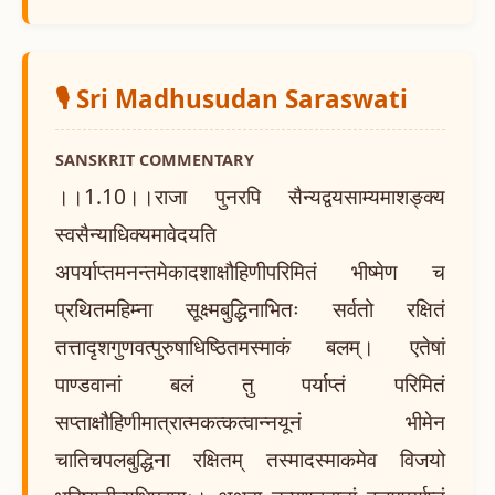
🎙️ Sri Madhusudan Saraswati
SANSKRIT COMMENTARY
।।1.10।।राजा पुनरपि सैन्यद्वयसाम्यमाशङ्क्य
स्वसैन्याधिक्यमावेदयति
अपर्याप्तमनन्तमेकादशाक्षौहिणीपरिमितं भीष्मेण च
प्रथितमहिम्ना सूक्ष्मबुद्धिनाभितः सर्वतो रक्षितं
तत्तादृशगुणवत्पुरुषाधिष्ठितमस्माकं बलम्। एतेषां
पाण्डवानां बलं तु पर्याप्तं परिमितं
सप्ताक्षौहिणीमात्रात्मकत्कत्वान्नयूनं भीमेन
चातिचपलबुद्धिना रक्षितम् तस्मादस्माकमेव विजयो