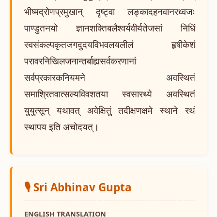
भीष्मद्रोणप्रमुखान् दृष्ट्वा लङ्कादहनवानरध्वजः
पाण्डुतनयो ज्ञानशक्तिबलैश्वर्यवीर्यतेजसां निधिं
स्वसंकल्पकृतजगदुदयविभवलयलीलं हृषीकेशं
परावरनिखिलजनान्तर्बाह्यसर्वकरणानां
सर्वप्रकारकनियमने अवस्थितं
समाश्रितवात्सल्यविवशतया स्वसारथ्ये अवस्थितं
युयुत्सून् यथावत् अवेक्षितुं तदीक्षणक्षमे स्थाने रथं
स्थापय इति अचोदयत्।
🎙️ Sri Abhinav Gupta
ENGLISH TRANSLATION