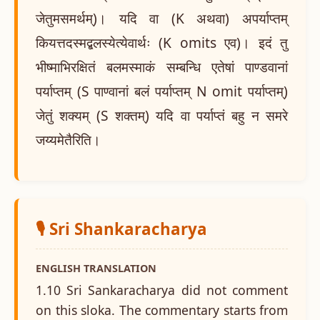
जेतुमसमर्थम्)। यदि वा (K अथवा) अपर्याप्तम्
कियत्तदस्मद्बलस्येत्येवार्थः (K omits एव)। इदं तु
भीष्माभिरक्षितं बलमस्माकं सम्बन्धि एतेषां पाण्डवानां
पर्याप्तम् (S पाण्वानां बलं पर्याप्तम् N omit पर्याप्तम्)
जेतुं शक्यम् (S शक्तम्) यदि वा पर्याप्तं बहु न समरे
जय्यमेतैरिति।
🎙️ Sri Shankaracharya
ENGLISH TRANSLATION
1.10 Sri Sankaracharya did not comment
on this sloka. The commentary starts from