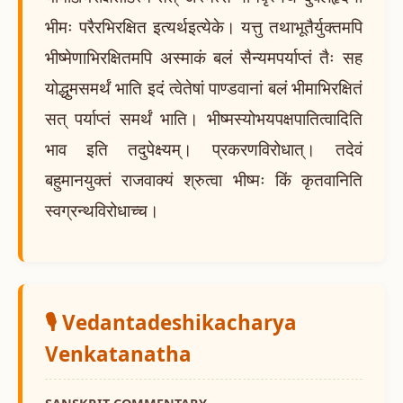
भीमः परैरभिरक्षित इत्यर्थइत्येके। यत्तु तथाभूतैर्युक्तमपि
भीष्मेणाभिरक्षितमपि अस्माकं बलं सैन्यमपर्याप्तं तैः सह
योद्धुमसमर्थं भाति इदं त्वेतेषां पाण्डवानां बलं भीमाभिरक्षितं
सत् पर्याप्तं समर्थं भाति। भीष्मस्योभयपक्षपातित्वादिति
भाव इति तदुपेक्ष्यम्। प्रकरणविरोधात्। तदेवं
बहुमानयुक्तं राजवाक्यं श्रुत्वा भीष्मः किं कृतवानिति
स्वग्रन्थविरोधाच्च।
🎙️ Vedantadeshikacharya
Venkatanatha