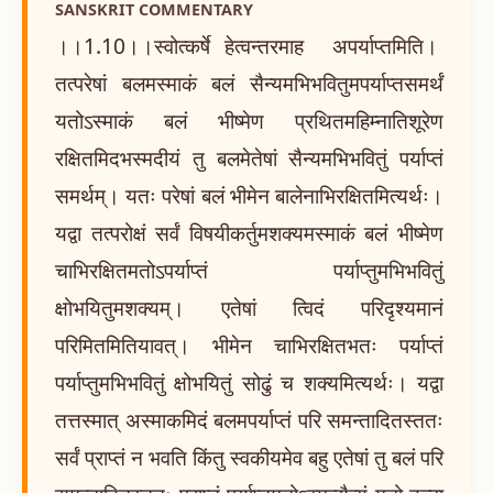
SANSKRIT COMMENTARY
।।1.10।।स्वोत्कर्षे हेत्वन्तरमाह अपर्याप्तमिति।
तत्परेषां बलमस्माकं बलं सैन्यमभिभवितुमपर्याप्तसमर्थं
यतोऽस्माकं बलं भीष्मेण प्रथितमहिम्नातिशूरेण
रक्षितमिदभस्मदीयं तु बलमेतेषां सैन्यमभिभवितुं पर्याप्तं
समर्थम्। यतः परेषां बलं भीमेन बालेनाभिरक्षितमित्यर्थः।
यद्वा तत्परोक्षं सर्वं विषयीकर्तुमशक्यमस्माकं बलं भीष्मेण
चाभिरक्षितमतोऽपर्याप्तं पर्याप्तुमभिभवितुं
क्षोभयितुमशक्यम्। एतेषां त्विदं परिदृश्यमानं
परिमितमितियावत्। भीमेन चाभिरक्षितभतः पर्याप्तं
पर्याप्तुमभिभवितुं क्षोभयितुं सोढुं च शक्यमित्यर्थः। यद्वा
तत्तस्मात् अस्माकमिदं बलमपर्याप्तं परि समन्तादितस्ततः
सर्वं प्राप्तं न भवति किंतु स्वकीयमेव बहु एतेषां तु बलं परि