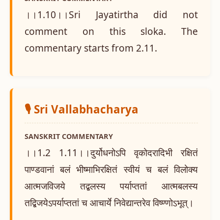
।।1.10।।Sri Jayatirtha did not
comment on this sloka. The
commentary starts from 2.11.
🎙️ Sri Vallabhacharya
SANSKRIT COMMENTARY
।।1.2 1.11।।दुर्योधनोऽपि वृकोदरादिभी रक्षितं
पाण्डवानां बलं भीष्माभिरक्षितं स्वीयं च बलं विलोक्य
आत्मजविजये तद्बलस्य पर्याप्ततां आत्मबलस्य
तद्बिजयेऽपर्याप्ततां च आचार्ये निवेद्यान्तरेव विष्ण्णोऽभूत्।