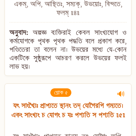
একম্, অপি, আস্থিতঃ, সম্যক্, উভয়োঃ, বিন্দতে,
ফলম্ ॥৪॥
অনুবাদ:
অল্পজ্ঞ ব্যক্তিরাই কেবল সাংখ্যযোগ ও
কর্মযোগকে পৃথক পৃথক পদ্ধতি বলে প্রকাশ করে,
পণ্ডিতেরা তা বলেন না। উভয়ের মধ্যে যে-কোন
একটিকে সুষ্ঠুরূপে আচরণ করলে উভয়ের ফলই
লাভ হয়।
শ্লোক ৫
🔊
যৎ সাংখ্যৈঃ প্রাপ্যতে স্থানং তদ্ যোগৈরপি গম্যতে।
একং সাংখ্যং চ যোগং চ যঃ পশ্যতি স পশ্যতি ॥৫॥