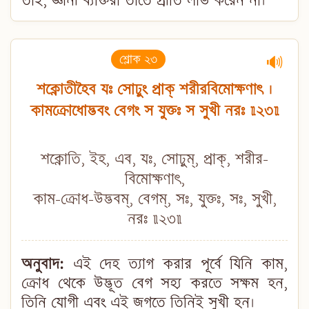
তাই, জ্ঞানী ব্যক্তিরা তাতে প্রীতি লাভ করেন না।
শ্লোক ২৩
🔊
শক্নোতীহৈব যঃ সোঢ়ুং প্রাক্ শরীরবিমোক্ষণাৎ ।
কামক্রোধোদ্ভবং বেগং স যুক্তঃ স সুখী নরঃ ॥২৩॥
শক্নোতি, ইহ, এব, যঃ, সোঢ়ুম্, প্রাক্, শরীর-
বিমোক্ষণাৎ,
কাম-ক্রোধ-উদ্ভবম্, বেগম্, সঃ, যুক্তঃ, সঃ, সুখী,
নরঃ ॥২৩॥
অনুবাদ:
এই দেহ ত্যাগ করার পূর্বে যিনি কাম,
ক্রোধ থেকে উদ্ভূত বেগ সহ্য করতে সক্ষম হন,
তিনি যোগী এবং এই জগতে তিনিই সুখী হন।