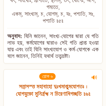
যৎ, সাংখ্যৈঃ, প্রাপ্যতে, স্থানম্, তৎ, যোগৈঃ, অপি,
গম্যতে,
একম্, সাংখ্যম্, চ, যোগম্, চ, যঃ, পশ্যতি, সঃ,
পশ্যতি ॥৫॥
অনুবাদ:
যিনি জানেন, সাংখ্য-যোগের দ্বারা যে গতি
লাভ হয়, কর্মযোগের দ্বারাও সেই গতি প্রাপ্ত হওয়া
যায় এবং তাই যিনি সাংখ্যযোগ ও কর্ম-যোগকে এক
বলে জানেন, তিনিই যথার্থ তত্ত্বদ্রষ্টা।
শ্লোক ৬
🔊
সন্নাসস্ত্ত মহাবাহো দুঃখমাপ্তুমযোগতঃ ।
যোগযুক্তো মুনির্ব্রহ্ম ন চিরেণাধিগচ্ছতি ॥৬॥