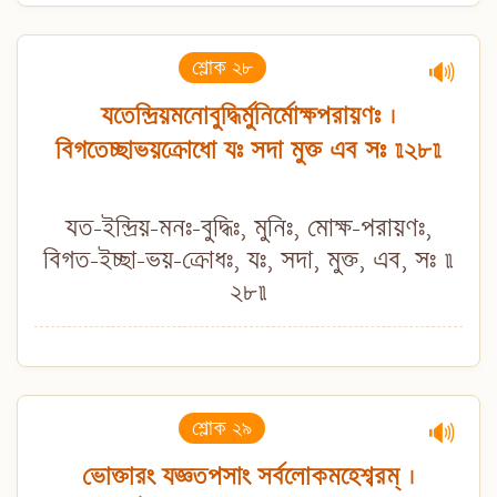
শ্লোক ২৮
🔊
যতেন্দ্রিয়মনোবুদ্ধির্মুনির্মোক্ষপরায়ণঃ ।
বিগতেচ্ছাভয়ক্রোধো যঃ সদা মুক্ত এব সঃ ॥২৮॥
যত-ইন্দ্রিয়-মনঃ-বুদ্ধিঃ, মুনিঃ, মোক্ষ-পরায়ণঃ,
বিগত-ইচ্ছা-ভয়-ক্রোধঃ, যঃ, সদা, মুক্ত, এব, সঃ ॥
২৮॥
শ্লোক ২৯
🔊
ভোক্তারং যজ্ঞতপসাং সর্বলোকমহেশ্বরম্ ।