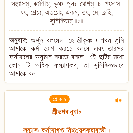
সন্ন্যাসম্, কর্মণাম্, কৃষ্ণ, পুনঃ, যোগম্, চ, শংসসি,
যৎ, শ্রেয়ঃ, এতয়োঃ, একম্, তৎ, মে, ব্রূহি,
সুনিশ্চিতম্ ॥১॥
অনুবাদ:
অর্জুন বললেন- হে শ্রীকৃষ্ণ ! প্রথম তুমি
আমাকে কর্ম ত্যাগ করতে বললে এবং তারপর
কর্মযোগের অনুষ্ঠান করতে বললে। এই দুটির মধ্যে
কোন্ টি অধিক কল্যাণকর, তা সুনিশ্চিতভাবে
আমাকে বল।
শ্লোক ২
🔊
শ্রীভগবানুবাচ
সন্ন্যাসঃ কর্মযোগশ্চ নিঃশ্রেয়সকরাবুভৌ ।