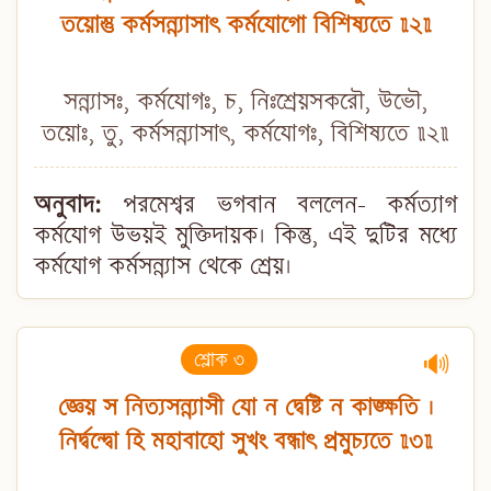
তয়োস্তু কর্মসন্ন্যাসাৎ কর্মযোগো বিশিষ্যতে ॥২॥
সন্ন্যাসঃ, কর্মযোগঃ, চ, নিঃশ্রেয়সকরৌ, উভৌ,
তয়োঃ, তু, কর্মসন্ন্যাসাৎ, কর্মযোগঃ, বিশিষ্যতে ॥২॥
অনুবাদ:
পরমেশ্বর ভগবান বললেন- কর্মত্যাগ
কর্মযোগ উভয়ই মুক্তিদায়ক। কিন্তু, এই দুটির মধ্যে
কর্মযোগ কর্মসন্ন্যাস থেকে শ্রেয়।
শ্লোক ৩
🔊
জ্ঞেয় স নিত্যসন্ন্যাসী যো ন দ্বেষ্টি ন কাঙ্ক্ষতি ।
নির্দ্বন্দ্বো হি মহাবাহো সুখং বন্ধাৎ প্রমুচ্যতে ॥৩॥