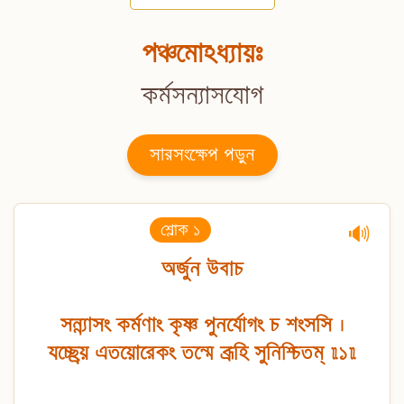
পঞ্চমোঽধ্যায়ঃ
কর্মসন্যাসযোগ
সারসংক্ষেপ পড়ুন
শ্লোক ১
🔊
অর্জুন উবাচ
সন্ন্যাসং কর্মণাং কৃষ্ণ পুনর্যোগং চ শংসসি ।
যচ্ছ্রেয় এতয়োরেকং তন্মে ব্রূহি সুনিশ্চিতম্ ॥১॥