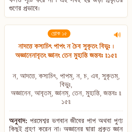
ফলও সৃষ্টি করে না ৷ এই সবই হয় জড়া প্রকৃতির
গুণের প্রভাবে।
শ্লোক ১৫
🔊
নাদত্তে কস্যচিৎ পাপং ন চৈব সুকৃতং বিভুঃ ।
অজ্ঞানেনাবৃতং জ্ঞানং তেন মুহ্যন্তি জন্তবঃ ॥১৫॥
ন, আদত্তে, কস্যচিৎ, পাপম্, ন, চ, এব, সুকৃতম্,
বিভুঃ,
অজ্ঞানেন, আবৃতম্, জ্ঞানম্, তেন, মুহ্যন্তি, জন্তবঃ ॥
১৫॥
অনুবাদ:
পরমেশ্বর ভগবান জীবের পাপ অথবা পুণ্য
কিছুই গ্রহণ করেন না। অজ্ঞানের দ্বারা প্রকৃত জ্ঞান