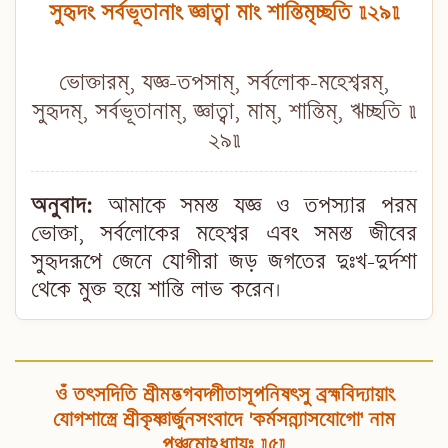
সুহৃদং সর্বভূতানাং জ্ঞাত্বা মাং শান্তিমৃচ্ছতি ॥২৯॥
ভোক্তারম্, যজ্ঞ-তপসাম্, সর্বলোক-মহেশ্বরম্,
সুহৃদম্, সর্বভূতানাম্, জ্ঞাত্বা, মাম্, শান্তিম্, ঋচ্ছতি ॥
২৯॥
অনুবাদ:
আমাকে সমস্ত যজ্ঞ ও তপস্যার পরম
ভোক্তা, সর্বলোকের মহেশ্বর এবং সমস্ত জীবের
সুহৃদরূপে জেনে যোগীরা জড় জগতের দুঃখ-দুর্দশা
থেকে মুক্ত হয়ে শান্তি লাভ করেন।
ওঁ তৎসদিতি শ্রীমদ্ভগবদ্গীতাসূপনিষৎসু ব্রহ্মবিদ্যায়াং
যোগশাস্ত্রে শ্রীকৃষ্ণার্জুনসংবাদে 'কর্মসন্ন্যাসযোগো' নাম
পঞ্চমোঽধ্যায়ঃ ॥৫॥