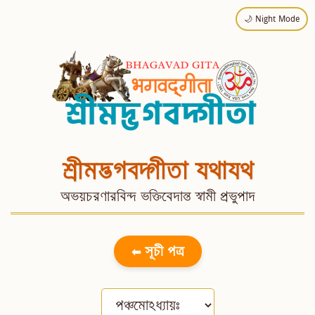
🌙 Night Mode
শ্রীমদ্ভগবদ্গীতা যথাযথ
অভয়চরণারবিন্দ ভক্তিবেদান্ত স্বামী প্রভুপাদ
⬅ সূচী পত্র