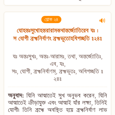
শ্লোক ২৪
🔊
যোহন্তঃসুখোহন্তরারামস্তথান্তর্জ্যোতিরেব যঃ ।
স যোগী ব্রহ্মনির্বাণং ব্রহ্মভূতোহধিগচ্ছতি ॥২৪॥
যঃ অন্তঃসুখঃ, অন্তঃ-আরামঃ, তথা, অন্তর্জ্যোতিঃ,
এব, যঃ,
সঃ, যোগী, ব্রহ্মনির্বাণম্, ব্রহ্মভূতঃ, অধিগচ্ছতি ॥
২৪॥
অনুবাদ:
যিনি আত্মাতেই সুখ অনুভব করেন, যিনি
আত্মাতেই ক্রীড়াযুক্ত এবং আত্মাই যাঁর লক্ষ্য, তিনিই
যোগী৷ তিনি ব্রহ্মে অবস্থিত হয়ে ব্রহ্মনির্বাণ লাভ