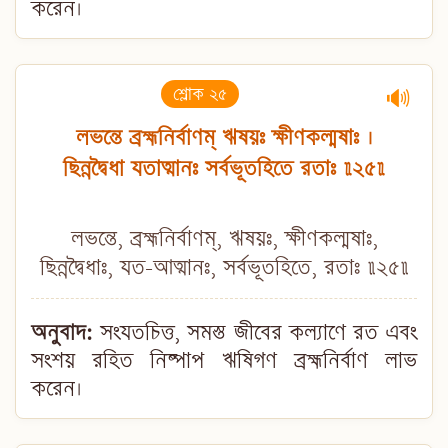
করেন।
শ্লোক ২৫
🔊
লভন্তে ব্রহ্মনির্বাণম্ ঋষয়ঃ ক্ষীণকল্মষাঃ ।
ছিন্নদ্বৈধা যতাত্মানঃ সর্বভূতহিতে রতাঃ ॥২৫॥
লভন্তে, ব্রহ্মনির্বাণম্, ঋষয়ঃ, ক্ষীণকল্মষাঃ,
ছিন্নদ্বৈধাঃ, যত-আত্মানঃ, সর্বভূতহিতে, রতাঃ ॥২৫॥
অনুবাদ:
সংযতচিত্ত, সমস্ত জীবের কল্যাণে রত এবং
সংশয় রহিত নিষ্পাপ ঋষিগণ ব্রহ্মনির্বাণ লাভ
করেন।