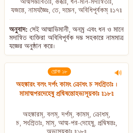
আত্মসম্ভাবিতাঃ, স্তব্ধাঃ, ধন-মান-মদান্বিতাঃ,
যজন্তে, নামযজ্ঞৈঃ, তে, দম্ভেন, অবিধিপূর্বকম্ ॥১৭॥
অনুবাদ:
সেই আত্মাভিমানী, অনম্র এবং ধন ও মানে
মদান্বিত ব্যক্তিরা অবিধিপূর্বক দম্ভ সহকারে নামমাত্র
যজ্ঞের অনুষ্ঠান করে।
শ্লোক ১৮
🔊
অহঙ্কারং বলং দর্পং কামং ক্রোধং চ সংশ্রিতাঃ ।
মামাত্মপরদেহেষু প্রদ্বিষন্তোহভ্যসূয়কাঃ ॥১৮॥
অহঙ্কারম্, বলম্, দর্পম্, কামম্, ক্রোধম্,
চ, সংশ্রিতাঃ, মাম্, আত্ম-পর-দেহেষু, প্রদ্বিষন্তঃ,
অভ্যসূয়কাঃ ॥১৮॥