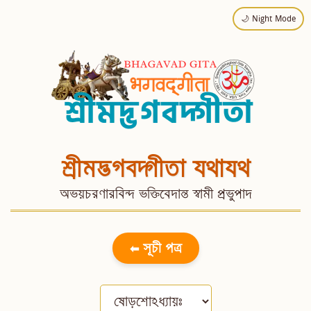
🌙 Night Mode
শ্রীমদ্ভগবদ্গীতা যথাযথ
অভয়চরণারবিন্দ ভক্তিবেদান্ত স্বামী প্রভুপাদ
⬅ সূচী পত্র