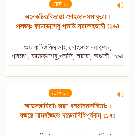
শ্লোক ১৬
🔊
অনেকচিত্তবিভ্রান্তা মোহজালসমাবৃতাঃ ।
প্রসক্তাঃ কামভোগেষু পতন্তি নরকেহশুচৌ ॥১৬॥
অনেকচিত্তবিভ্রান্তাঃ, মোহজালসমাবৃতাঃ,
প্রসক্তাঃ, কামভোগেষু,পতন্তি, নরকে, অশুচৌ ॥১৬॥
শ্লোক ১৭
🔊
আত্মসম্ভাবিতাঃ স্তব্ধা ধনমানমদান্বিতাঃ ।
যজন্তে নামযজ্ঞৈস্তে দম্ভেনাবিধিপূর্বকম্ ॥১৭॥