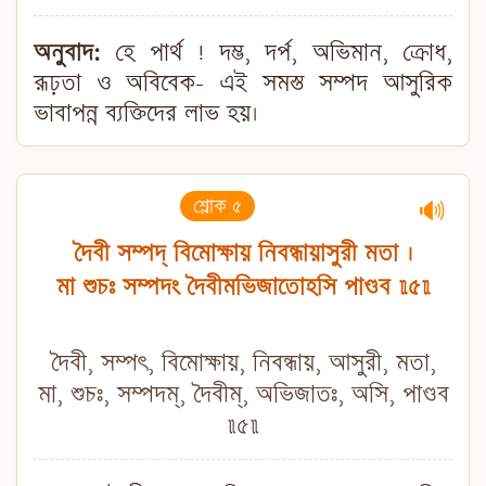
অনুবাদ:
হে পার্থ ! দম্ভ, দর্প, অভিমান, ক্রোধ,
রূঢ়তা ও অবিবেক- এই সমস্ত সম্পদ আসুরিক
ভাবাপন্ন ব্যক্তিদের লাভ হয়।
শ্লোক ৫
🔊
দৈবী সম্পদ্ বিমোক্ষায় নিবন্ধায়াসুরী মতা ।
মা শুচঃ সম্পদং দৈবীমভিজাতোহসি পাণ্ডব ॥৫॥
দৈবী, সম্পৎ, বিমোক্ষায়, নিবন্ধায়, আসুরী, মতা,
মা, শুচঃ, সম্পদম্, দৈবীম্, অভিজাতঃ, অসি, পাণ্ডব
॥৫॥