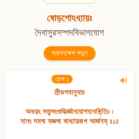
ষোড়শোঽধ্যায়ঃ
দৈবাসুরসম্পদবিভাগযোগ
সারসংক্ষেপ পড়ুন
শ্লোক ১
🔊
শ্রীভগবানুবাচ
অভয়ং সত্ত্বসংশুদ্ধির্জ্ঞানযোগব্যবস্থিতিঃ ।
দানং দমশ্চ যজ্ঞশ্চ স্বাধ্যায়স্তপ আর্জবম্ ॥১॥