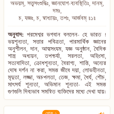
অভয়ম্, সত্ত্বসংশুদ্ধিঃ, জ্ঞানযোগ-ব্যবস্থিতিঃ, দানম্,
দমঃ,
চ, যজ্ঞঃ, চ, স্বাধ্যায়ঃ, তপঃ, আর্জবম্ ॥১॥
অনুবাদ:
পরমেশ্বর ভগবান বললেন- হে ভারত !
ভয়শূন্যতা, সত্তার পবিত্রতা, পারমার্থিক জ্ঞানের
অনুশীলন, দান, আত্মসংযম, যজ্ঞ অনুষ্ঠান, বৈদিক
শাস্ত্র অধ্যয়ন, তপশ্চর্যা, সরলতা, অহিংসা,
সত্যবাদিতা, ক্রোধশূন্যতা, বৈরাগ্য, শান্তি, অন্যের
দোষ দর্শন না করা, সমস্ত জীবে দয়া, লোভহীনতা,
মৃদুতা, লজ্জা, অচপলতা, তেজ, ক্ষমা, ধৈর্য, শৌচ,
মাৎসর্য শূন্যতা, অভিমান শূন্যতা- এই সমস্ত
গুণগুলি দিব্যভাব সমন্বিত ব্যক্তিদের মধ্যে দেখা যায়।
শ্লোক ২