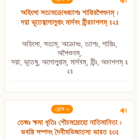
🔊
অহিংসা সত্যমক্রোধস্ত্যাগঃ শান্তিরপৈশুনম্ ।
দয়া ভূতেষ্বলোলুপ্তং মার্দবং হ্রীরচাপলম্ ॥২॥
অহিংসা, সত্যম্, অক্রোধঃ, ত্যাগঃ, শান্তিঃ,
অপৈশুনম্,
দয়া, ভূতেষু, অলোলুপ্তম্, মার্দবম্, হ্রীঃ, অচাপলম্ ॥
২॥
শ্লোক ৩
🔊
তেজঃ ক্ষমা ধৃতিঃ শৌচমদ্রোহো নাতিমানিতা ।
ভবন্তি সম্পদং দৈবীমভিজাতস্য ভারত ॥৩॥