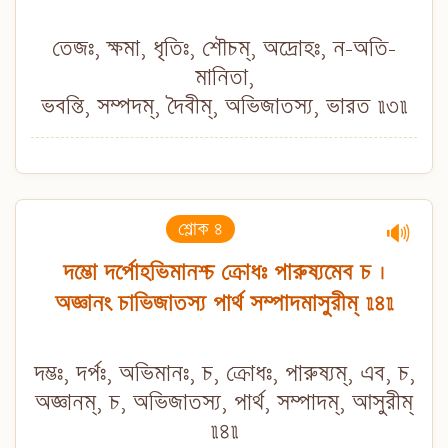
তেজঃ, ক্ষমা, ধৃতিঃ, শৌচম্, অদ্রোহঃ, ন-অতি-
মানিতা,
ভবন্তি, সম্পদম্, দৈবীম্, অভিজাতস্য, ভারত ॥৩॥
শ্লোক ৪
🔊
দম্ভো দর্পোহভিমানশ্চ ক্রোধঃ পারুষ্যমেব চ ।
অজ্ঞানং চাভিজাতস্য পার্থ সম্পাদমাসুরীম্ ॥৪॥
দম্ভঃ, দর্পঃ, অভিমানঃ, চ, ক্রোধঃ, পারুষ্যম্, এব, চ,
অজ্ঞানম্, চ, অভিজাতস্য, পার্থ, সম্পাদম্, আসুরীম্
॥৪॥