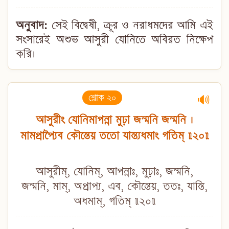
অনুবাদ:
সেই বিদ্বেষী, ক্রূর ও নরাধমদের আমি এই
সংসারেই অশুভ আসুরী যোনিতে অবিরত নিক্ষেপ
করি।
শ্লোক ২০
🔊
আসুরীং যোনিমাপন্না মুঢ়া জন্মনি জন্মনি ।
মামপ্রাপ্যৈব কৌন্তেয় ততো যান্ত্যধমাং গতিম্ ॥২০॥
আসুরীম্, যোনিম্, আপন্নাঃ, মুঢ়াঃ, জন্মনি,
জন্মনি, মাম্, অপ্রাপ্য, এব, কৌন্তেয়, ততঃ, যান্তি,
অধমাম্, গতিম্ ॥২০॥