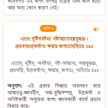
কামবশত এই জগৎ উৎপন্ন হয়েছে এবং কাম ছাড়া
আর অন্য কোন কারণ নেই।
শ্লোক ৯
🔊
এতাং দৃষ্টিমবষ্টভ্য নষ্টাত্মানোহল্পবুদ্ধয়ঃ ৷
প্রভবন্ত্ত্যগ্রকর্মাণঃ ক্ষয়ায় জগতোহহিতাঃ ॥৯॥
এতাম্, দৃষ্টিম্, অবষ্টভ্য, নষ্ট-আত্মানঃ, অল্পবুদ্ধয়ঃ,
প্রভবন্তি, উগ্রকর্মাণঃ, ক্ষয়ায়, জগতঃ, অহিতাঃ ॥৯॥
অনুবাদ:
এই প্রকার সিন্ধান্ত অবলম্বন করে
আত্মতত্ত্ব-জ্ঞানহীন, অল্প-বুদ্ধিসম্পন্ন, উগ্রকর্মা ও
অনিষ্টকারী অসুরেরা জগৎ ধ্বংসকারী কার্যে প্রভাব
বিস্তার করে।