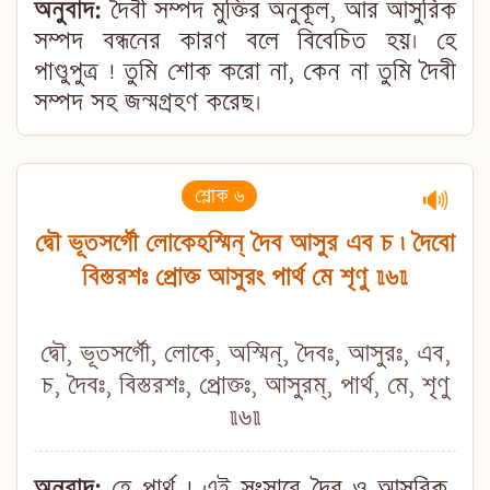
অনুবাদ:
দৈবী সম্পদ মুক্তির অনুকূল, আর আসুরিক
সম্পদ বন্ধনের কারণ বলে বিবেচিত হয়। হে
পাণ্ডুপুত্র ! তুমি শোক করো না, কেন না তুমি দৈবী
সম্পদ সহ জন্মগ্রহণ করেছ।
শ্লোক ৬
🔊
দ্বৌ ভূতসর্গৌ লোকেহস্মিন্ দৈব আসুর এব চ ৷ দৈবো
বিস্তরশঃ প্রোক্ত আসুরং পার্থ মে শৃণু ॥৬॥
দ্বৌ, ভূতসর্গৌ, লোকে, অস্মিন্, দৈবঃ, আসুরঃ, এব,
চ, দৈবঃ, বিস্তরশঃ, প্রোক্তঃ, আসুরম্, পার্থ, মে, শৃণু
॥৬॥
অনুবাদ:
হে পার্থ ! এই সংসারে দৈব ও আসুরিক-