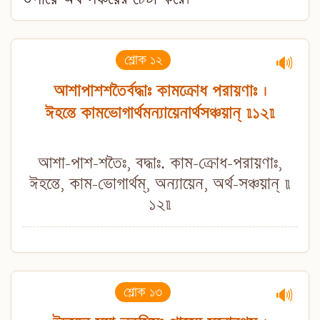
শ্লোক ১২
🔊
আশাপাশশতৈর্বদ্ধাঃ কামক্রোধ পরায়ণাঃ ।
ঈহন্তে কামভোগার্থমন্যায়েনার্থসঞ্চয়ান্ ॥১২॥
আশা-পাশ-শতৈঃ, বদ্ধাঃ. কাম-ক্রোধ-পরায়ণাঃ,
ঈহন্তে, কাম-ভোগার্থম্, অন্যায়েন, অর্থ-সঞ্চয়ান্ ॥
১২॥
শ্লোক ১৩
🔊