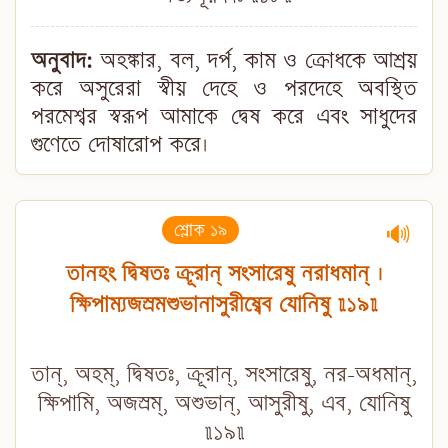
অনুবাদ:
অহঙ্কার, বল, দর্প, কাম ও ক্রোধকে আশ্রয়
করে অসুরেরা স্বীয় দেহে ও পরদেহে অবস্থিত
পরমেশ্বর স্বরূপ আমাকে দ্বেষ করে এবং সাধুদের
গুণেতে দোষারোপ করে।
শ্লোক ১৯
🔊
তানহং দ্বিষতঃ ক্রূরান্ সংসারেষু নরাধমান্ ।
ক্ষিপাম্যজস্রমশুভানাসুরীষ্বেব যোনিষু ॥১৯॥
তান্, অহম্, দ্বিষতঃ, ক্রূরান্, সংসারেষু, নর-অধমান্,
ক্ষিপামি, অজস্রম্, অশুভান্, আসুরীষু, এব, যোনিষু
॥১৯॥