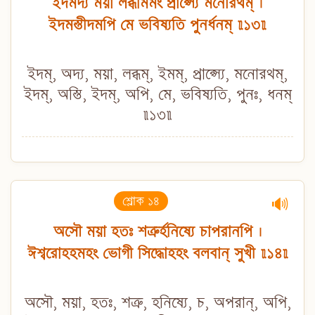
ইদমদ্য ময়া লব্ধমিমং প্রাপ্স্যে মনোরথম্ ।
ইদমস্তীদমপি মে ভবিষ্যতি পুনর্ধনম্ ॥১৩॥
ইদম্, অদ্য, ময়া, লব্ধম্, ইমম্, প্রাপ্স্যে, মনোরথম্,
ইদম্, অস্তি, ইদম্, অপি, মে, ভবিষ্যতি, পুনঃ, ধনম্
॥১৩॥
শ্লোক ১৪
🔊
অসৌ ময়া হতঃ শত্রুর্হনিষ্যে চাপরানপি ।
ঈশ্বরোহহমহং ভোগী সিদ্ধোহহং বলবান্ সুখী ॥১৪॥
অসৌ, ময়া, হতঃ, শত্রু, হনিষ্যে, চ, অপরান্, অপি,