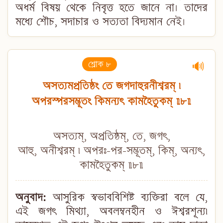
অধর্ম বিষয় থেকে নিবৃত্ত হতে জানে না। তাদের
মধ্যে শৌচ, সদাচার ও সত্যতা বিদ্যমান নেই।
শ্লোক ৮
🔊
অসত্যমপ্রতিষ্ঠং তে জগদাহুরনীশ্বরম্ ৷
অপরস্পরসম্ভূতং কিমন্যৎ কামহৈতুকম্ ॥৮॥
অসত্যম্, অপ্রতিষ্ঠম্, তে, জগৎ,
আহু, অনীশ্বরম্ ৷ অপরঃ-পর-সম্ভূতম্, কিম্, অন্যৎ,
কামহৈতুকম্ ॥৮॥
অনুবাদ:
আসুরিক স্বভাববিশিষ্ট ব্যক্তিরা বলে যে,
এই জগৎ মিথ্যা, অবলম্বনহীন ও ঈশ্বরশূন্য৷