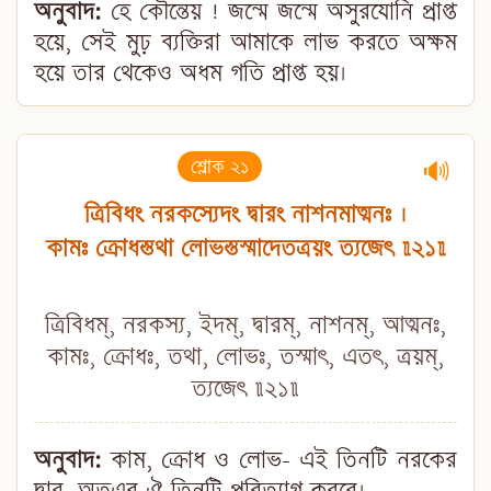
অনুবাদ:
হে কৌন্তেয় ! জন্মে জন্মে অসুরযোনি প্রাপ্ত
হয়ে, সেই মুঢ় ব্যক্তিরা আমাকে লাভ করতে অক্ষম
হয়ে তার থেকেও অধম গতি প্রাপ্ত হয়।
শ্লোক ২১
🔊
ত্রিবিধং নরকস্যেদং দ্বারং নাশনমাত্মনঃ ।
কামঃ ক্রোধস্তথা লোভস্তস্মাদেতত্রয়ং ত্যজেৎ ॥২১॥
ত্রিবিধম্, নরকস্য, ইদম্, দ্বারম্, নাশনম্, আত্মনঃ,
কামঃ, ক্রোধঃ, তথা, লোভঃ, তস্মাৎ, এতৎ, ত্রয়ম্,
ত্যজেৎ ॥২১॥
অনুবাদ:
কাম, ক্রোধ ও লোভ- এই তিনটি নরকের