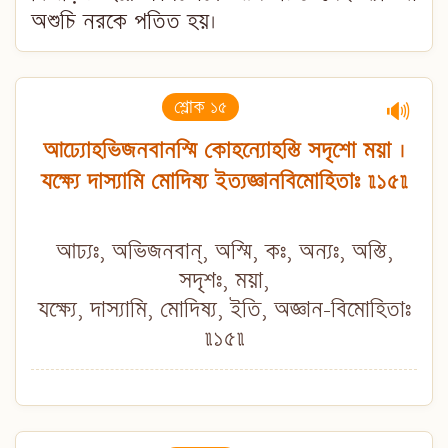
অশুচি নরকে পতিত হয়।
শ্লোক ১৫
🔊
আঢ্যোহভিজনবানস্মি কোহন্যোহস্তি সদৃশো ময়া ।
যক্ষ্যে দাস্যামি মোদিষ্য ইত্যজ্ঞানবিমোহিতাঃ ॥১৫॥
আঢ্যঃ, অভিজনবান্, অস্মি, কঃ, অন্যঃ, অস্তি,
সদৃশঃ, ময়া,
যক্ষ্যে, দাস্যামি, মোদিষ্য, ইতি, অজ্ঞান-বিমোহিতাঃ
॥১৫॥