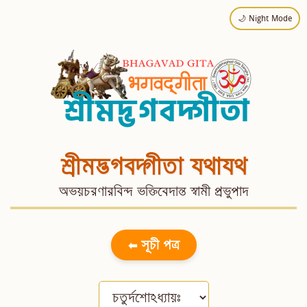
🌙 Night Mode
শ্রীমদ্ভগবদ্গীতা যথাযথ
অভয়চরণারবিন্দ ভক্তিবেদান্ত স্বামী প্রভুপাদ
⬅ সূচী পত্র