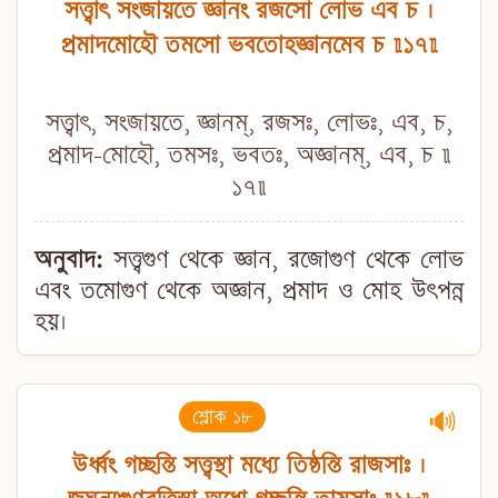
সত্ত্বাৎ সংজায়তে জ্ঞানং রজসো লোভ এব চ ।
প্রমাদমোহৌ তমসো ভবতোহজ্ঞানমেব চ ॥১৭॥
সত্ত্বাৎ, সংজায়তে, জ্ঞানম্, রজসঃ, লোভঃ, এব, চ,
প্রমাদ-মোহৌ, তমসঃ, ভবতঃ, অজ্ঞানম্, এব, চ ॥
১৭॥
অনুবাদ:
সত্ত্বগুণ থেকে জ্ঞান, রজোগুণ থেকে লোভ
এবং তমোগুণ থেকে অজ্ঞান, প্রমাদ ও মোহ উৎপন্ন
হয়।
শ্লোক ১৮
🔊
উর্ধ্বং গচ্ছন্তি সত্ত্বস্থা মধ্যে তিষ্ঠন্তি রাজসাঃ ।