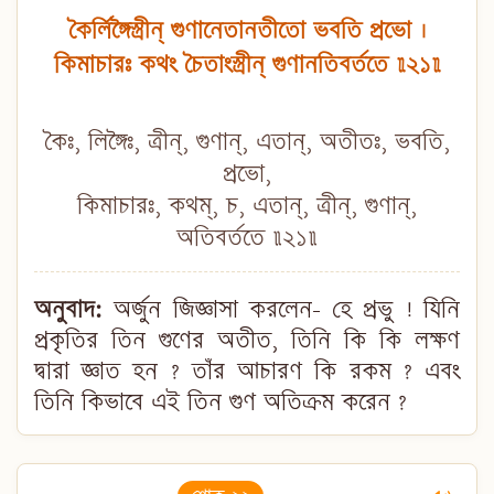
কৈর্লিঙ্গৈস্ত্রীন্ গুণানেতানতীতো ভবতি প্রভো ।
কিমাচারঃ কথং চৈতাংস্ত্রীন্ গুণানতিবর্ততে ॥২১॥
কৈঃ, লিঙ্গৈঃ, ত্রীন্, গুণান্, এতান্, অতীতঃ, ভবতি,
প্রভো,
কিমাচারঃ, কথম্, চ, এতান্, ত্রীন্, গুণান্,
অতিবর্ততে ॥২১॥
অনুবাদ:
অর্জুন জিজ্ঞাসা করলেন- হে প্রভু ! যিনি
প্রকৃতির তিন গুণের অতীত, তিনি কি কি লক্ষণ
দ্বারা জ্ঞাত হন ? তাঁর আচারণ কি রকম ? এবং
তিনি কিভাবে এই তিন গুণ অতিক্রম করেন ?