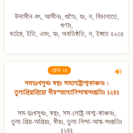
উদাসীন-বৎ, আসীনঃ, গুণৈঃ, যঃ, ন, বিচাল্যতে,
গুণাঃ,
বর্তন্তে, ইতি, এবং, যঃ, অবতিষ্ঠতি, ন, ইঙ্গতে ॥২৩॥
শ্লোক ২৪
🔊
সমদুঃখসুখঃ স্বস্থঃ সমলোষ্ট্রাশ্মকাঞ্চনঃ ।
তুল্যপ্রিয়াপ্রিয়ো ধীরস্ত্তল্যোনিন্দাত্মসংস্তুতিঃ ॥২৪॥
সম-দুঃখসুখঃ, স্বস্থঃ, সম-লোষ্ট্র-অশ্ম-কাঞ্চনঃ,
তুল্য-প্রিয়-অপ্রিয়ঃ, ধীরঃ, তুল্য-নিন্দা-আত্ম-সংস্তুতিঃ
॥২৪॥