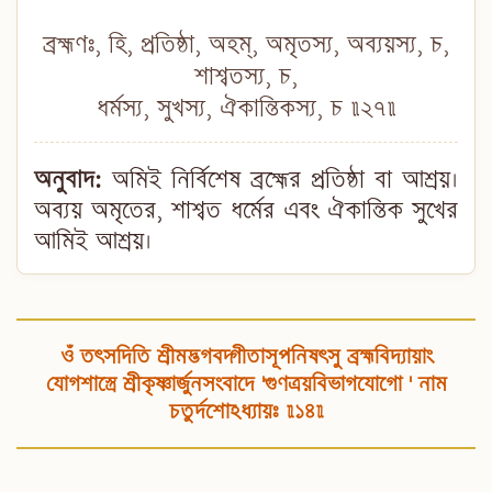
ব্রহ্মণঃ, হি, প্রতিষ্ঠা, অহম্, অমৃতস্য, অব্যয়স্য, চ,
শাশ্বতস্য, চ,
ধর্মস্য, সুখস্য, ঐকান্তিকস্য, চ ॥২৭॥
অনুবাদ:
অমিই নির্বিশেষ ব্রহ্মের প্রতিষ্ঠা বা আশ্রয়।
অব্যয় অমৃতের, শাশ্বত ধর্মের এবং ঐকান্তিক সুখের
আমিই আশ্রয়।
ওঁ তৎসদিতি শ্রীমদ্ভগবদ্গীতাসূপনিষৎসু ব্রহ্মবিদ্যায়াং
যোগশাস্ত্রে শ্রীকৃষ্ণার্জুনসংবাদে 'গুণত্রয়বিভাগযোগো ' নাম
চতুর্দশোঽধ্যায়ঃ ॥১৪॥