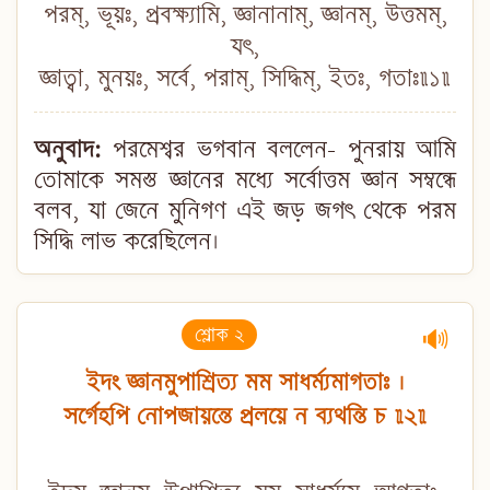
পরম্, ভূয়ঃ, প্রবক্ষ্যামি, জ্ঞানানাম্, জ্ঞানম্, উত্তমম্,
যৎ,
জ্ঞাত্বা, মুনয়ঃ, সর্বে, পরাম্, সিদ্ধিম্, ইতঃ, গতাঃ॥১॥
অনুবাদ:
পরমেশ্বর ভগবান বললেন- পুনরায় আমি
তোমাকে সমস্ত জ্ঞানের মধ্যে সর্বোত্তম জ্ঞান সম্বন্ধে
বলব, যা জেনে মুনিগণ এই জড় জগৎ থেকে পরম
সিদ্ধি লাভ করেছিলেন।
শ্লোক ২
🔊
ইদং জ্ঞানমুপাশ্রিত্য মম সাধর্ম্যমাগতাঃ ।
সর্গেহপি নোপজায়ন্তে প্রলয়ে ন ব্যথন্তি চ ॥২॥