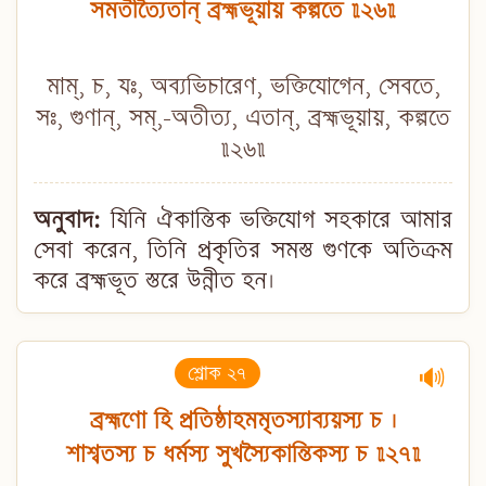
সমতীত্যৈতান্ ব্রহ্মভূয়ায় কল্পতে ॥২৬॥
মাম্, চ, যঃ, অব্যভিচারেণ, ভক্তিযোগেন, সেবতে,
সঃ, গুণান্, সম্,-অতীত্য, এতান্, ব্রহ্মভূয়ায়, কল্পতে
॥২৬॥
অনুবাদ:
যিনি ঐকান্তিক ভক্তিযোগ সহকারে আমার
সেবা করেন, তিনি প্রকৃতির সমস্ত গুণকে অতিক্রম
করে ব্রহ্মভূত স্তরে উন্নীত হন।
শ্লোক ২৭
🔊
ব্রহ্মণো হি প্রতিষ্ঠাহমমৃতস্যাব্যয়স্য চ ।
শাশ্বতস্য চ ধর্মস্য সুখস্যৈকান্তিকস্য চ ॥২৭॥