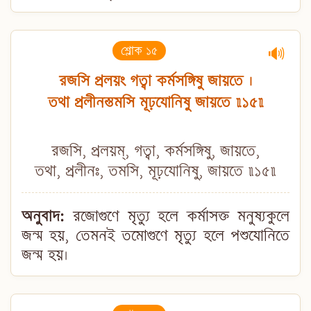
শ্লোক ১৫
🔊
রজসি প্রলয়ং গত্বা কর্মসঙ্গিষু জায়তে ।
তথা প্রলীনস্তমসি মূঢ়যোনিষু জায়তে ॥১৫॥
রজসি, প্রলয়ম্, গত্বা, কর্মসঙ্গিষু, জায়তে,
তথা, প্রলীনঃ, তমসি, মূঢ়যোনিষু, জায়তে ॥১৫॥
অনুবাদ:
রজোগুণে মৃত্যু হলে কর্মাসক্ত মনুষ্যকুলে
জন্ম হয়, তেমনই তমোগুণে মৃত্যু হলে পশুযোনিতে
জন্ম হয়।