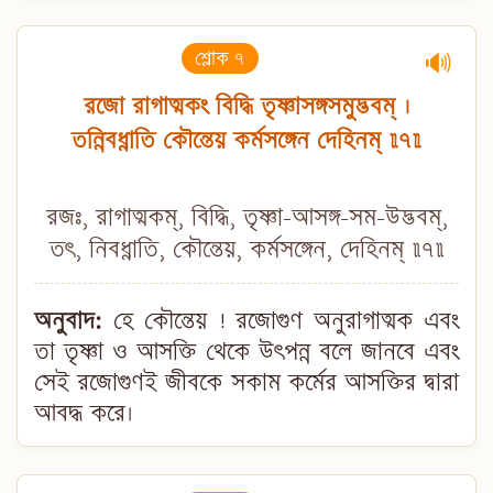
শ্লোক ৭
🔊
রজো রাগাত্মকং বিদ্ধি তৃষ্ণাসঙ্গসমুদ্ভবম্ ।
তন্নিবধ্নাতি কৌন্তেয় কর্মসঙ্গেন দেহিনম্ ॥৭॥
রজঃ, রাগাত্মকম্, বিদ্ধি, তৃষ্ণা-আসঙ্গ-সম-উদ্ভবম্,
তৎ, নিবধ্নাতি, কৌন্তেয়, কর্মসঙ্গেন, দেহিনম্ ॥৭॥
অনুবাদ:
হে কৌন্তেয় ! রজোগুণ অনুরাগাত্মক এবং
তা তৃষ্ণা ও আসক্তি থেকে উৎপন্ন বলে জানবে এবং
সেই রজোগুণই জীবকে সকাম কর্মের আসক্তির দ্বারা
আবদ্ধ করে।