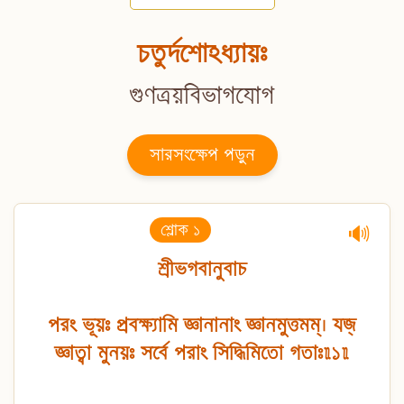
চতুর্দশোঽধ্যায়ঃ
গুণত্রয়বিভাগযোগ
সারসংক্ষেপ পড়ুন
শ্লোক ১
🔊
শ্রীভগবানুবাচ
পরং ভূয়ঃ প্রবক্ষ্যামি জ্ঞানানাং জ্ঞানমুত্তমম্। যজ্
জ্ঞাত্বা মুনয়ঃ সর্বে পরাং সিদ্ধিমিতো গতাঃ॥১॥