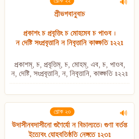
শ্লোক ২২
🔊
শ্রীভগবানুবাচ
প্রকাশং চ প্রবৃত্তিং চ মোহমেব চ পাণ্ডব ।
ন দেষ্টি সংপ্রবৃত্তানি ন নিবৃত্তানি কাঙ্ক্ষতি ॥২২॥
প্রকাশম্, চ, প্রবৃত্তিম্, চ, মোহম্, এব, চ, পাণ্ডব,
ন, দেষ্টি, সংপ্রবৃত্তানি, ন, নিবৃত্তানি, কাঙ্ক্ষতি ॥২২॥
শ্লোক ২৩
🔊
উদাসীনবদাসীনো গুণৈর্যো ন বিচাল্যতে। গুণা বর্তন্ত
ইত্যেবং যোহবতিষ্ঠতি নেঙ্গতে ॥২৩॥