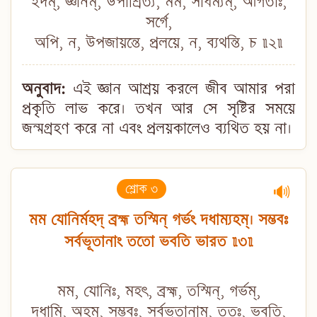
ইদম্, জ্ঞানম্, উপাশ্রিত্য, মম, সাধর্ম্যম্, আগতাঃ,
সর্গে,
অপি, ন, উপজায়ন্তে, প্রলয়ে, ন, ব্যথন্তি, চ ॥২॥
অনুবাদ:
এই জ্ঞান আশ্রয় করলে জীব আমার পরা
প্রকৃতি লাভ করে। তখন আর সে সৃষ্টির সময়ে
জন্মগ্রহণ করে না এবং প্রলয়কালেও ব্যথিত হয় না।
শ্লোক ৩
🔊
মম যোনির্মহদ্ ব্রহ্ম তস্মিন্ গর্ভং দধাম্যহম্। সম্ভবঃ
সর্বভূতানাং ততো ভবতি ভারত ॥৩॥
মম, যোনিঃ, মহৎ, ব্রহ্ম, তস্মিন্, গর্ভম্,
দধামি, অহম্, সম্ভবঃ, সর্বভূতানাম্, ততঃ, ভবতি,