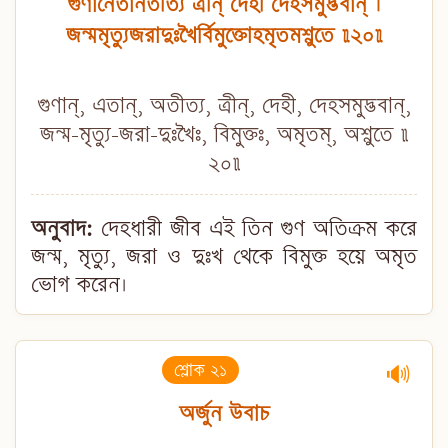
গুণানেতানতীত্য ত্রীন্ দেহী দেহসমুদ্ভবান্ ।
জন্মমৃত্যুজরাদুঃখৈর্বিমুক্তোহমৃতমশ্নুতে ॥২০॥
গুণান্, এতান্, অতীত্য, ত্রীন্, দেহী, দেহসমুদ্ভবান্,
জন্ম-মৃত্যু-জরা-দুঃখৈঃ, বিমুক্তঃ, অমৃতম্, অশ্নুতে ॥
২০॥
অনুবাদ:
দেহধারী জীব এই তিন গুণ অতিক্রম করে
জন্ম, মৃত্যু, জরা ও দুঃখ থেকে বিমুক্ত হয়ে অমৃত
ভোগ করেন।
শ্লোক ২১
🔊
অর্জুন উবাচ