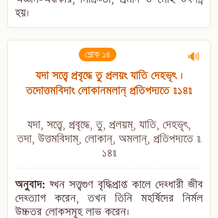
হয়।
শ্লোক ১৪
🔊
যদা সত্ত্বে প্রবৃদ্ধে তু প্রলয়ং যাতি দেহভৃৎ ।
তদোত্তমবিদাং লোকানমলান্ প্রতিপদ্যতে ॥১৪॥
যদা, সত্ত্বে, প্রবৃদ্ধে, তু, প্রলয়ম্, যাতি, দেহভৃৎ,
তদা, উত্তমবিদাম্, লোকান্, অমলান্, প্রতিপদ্যতে ॥
১৪॥
অনুবাদ:
য্খন সত্ত্বগুণ বৃদ্ধিপ্রাপ্ত কালে দেহ্ধারী জীব
দেহ্ত্যাগ করেন, তখন তিনি মহর্ষিদের নির্মল
উচ্চতর লোকসমূহ লাভ করেন।