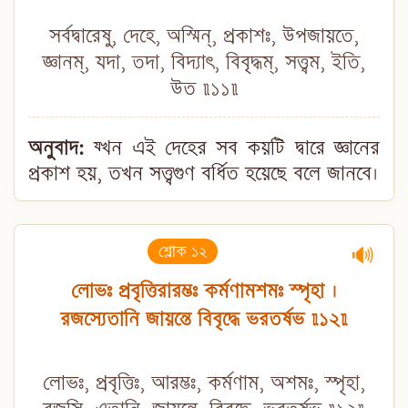
সর্বদ্বারেষু, দেহে, অস্মিন্, প্রকাশঃ, উপজায়তে,
জ্ঞানম্, যদা, তদা, বিদ্যাৎ, বিবৃদ্ধম্, সত্ত্বম, ইতি,
উত ॥১১॥
অনুবাদ:
য্খন এই দেহের সব কয়টি দ্বারে জ্ঞানের
প্রকাশ হয়, তখন সত্ত্বগুণ বর্ধিত হয়েছে বলে জানবে।
শ্লোক ১২
🔊
লোভঃ প্রবৃত্তিরারম্ভঃ কর্মণামশমঃ স্পৃহা ।
রজস্যেতানি জায়ন্তে বিবৃদ্ধে ভরতর্ষভ ॥১২॥
লোভঃ, প্রবৃত্তিঃ, আরম্ভঃ, কর্মণাম, অশমঃ, স্পৃহা,