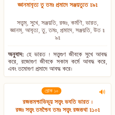
জ্ঞানমাবৃত্য তু তমঃ প্রমাদে সঞ্জয়ত্যুত ॥৯॥
সত্ত্বম্, সুখে, সঞ্জয়তি, রজঃ, কর্মণি, ভারত,
জ্ঞানম্, আবৃত্য, তু, তমঃ, প্রমাদে, সঞ্জয়তি, উত ॥
৯॥
অনুবাদ:
হে ভারত ! সত্ত্বগুণ জীবকে সুখে আবদ্ধ
করে, রজোগুণ জীবকে সকাম কর্মে আবদ্ধ করে,
এবং তমোগুণ প্রমাদে আবদ্ধ করে।
শ্লোক ১০
🔊
রজস্তমশ্চাভিভূয় সত্ত্বং ভবতি ভারত ।
রজঃ সত্ত্বং তমশ্চৈব তমঃ সত্ত্বং রজস্তথা ॥১০॥