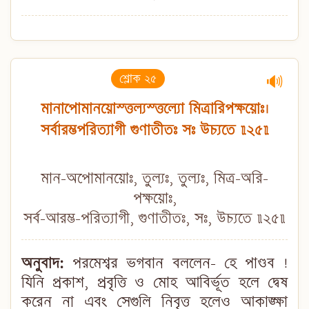
শ্লোক ২৫
🔊
মানাপোমানয়োস্ত্তল্যস্ত্তল্যো মিত্রারিপক্ষয়োঃ।
সর্বারম্ভপরিত্যাগী গুণাতীতঃ সঃ উচ্যতে ॥২৫॥
মান-অপোমানয়োঃ, তুল্যঃ, তুল্যঃ, মিত্র-অরি-
পক্ষয়োঃ,
সর্ব-আরম্ভ-পরিত্যাগী, গুণাতীতঃ, সঃ, উচ্যতে ॥২৫॥
অনুবাদ:
পরমেশ্বর ভগবান বললেন- হে পাণ্ডব !
যিনি প্রকাশ, প্রবৃত্তি ও মোহ আবির্ভূত হলে দ্বেষ
করেন না এবং সেগুলি নিবৃত্ত হলেও আকাঙ্ক্ষা